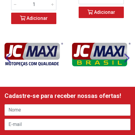
Adicionar
Adicionar
Cadastre-se para receber nossas ofertas!