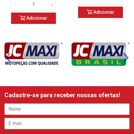
Adicionar
Adicionar
Cadastre-se para receber nossas ofertas!