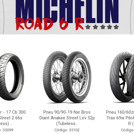
r - 17 Cb 300
Pneu 90/90-19 Nxr Bros
Pneu 160/60zr
Street 2 66s
Diant Anakee Street Lev 52p
Tras 69w Pilot
ess) ...
(Tubeless...
R (
: 35099
Código: 35102
Código