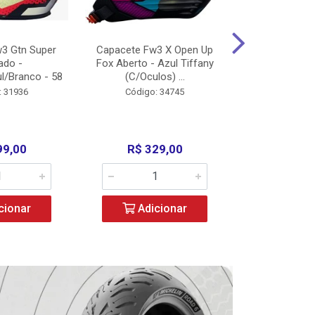
3 Gtn Super
Capacete Fw3 X Open Up
Capacete F
ado -
Fox Aberto - Azul Tiffany
Fechado -
l/Branco - 58
(C/Oculos) ...
(C/Oculo
: 31936
Código: 34745
Código:
99,00
R$ 329,00
R$ 52
cionar
Adicionar
Adic