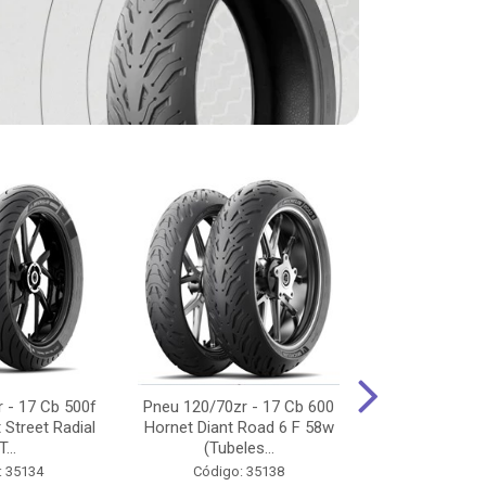
 - 17 Cb 500f
Pneu 120/70zr - 17 Cb 600
Pneu 90/90-
 Street Radial
Hornet Diant Road 6 F 58w
125/150/160 Y
T...
(Tubeles...
Tras Pil
: 35134
Código: 35138
Código: