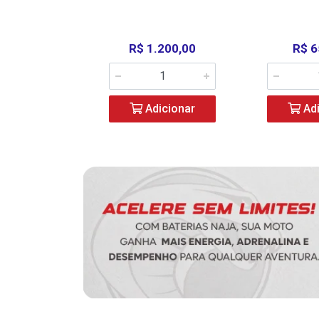
390,00
R$ 1.200,00
R$ 6
icionar
Adicionar
Adi