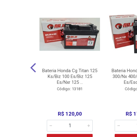
nda Cg Titan
Bateria Honda Cg Titan 125
Bateria Hon
150/160
Ks/Biz 100 Es/Biz 125
300/Nx 400/
/Fan 125 200...
Es/Nxr 125 ...
Es/Esd
o: 5317
Código: 13181
Código
135,00
R$ 120,00
R$ 1