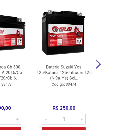
nda Cb 600
Bateria Suzuki Yes
Bateria
8 A 2015/Cb
125/Katana 125/Intruder 125
Xtz125/Crypto
20/Cb 6...
(Nj9a-Ys) Sel...
110/Super 1
: 33473
Código: 33474
Código:
90,00
R$ 250,00
R$ 17