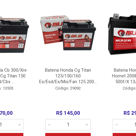
da Cb 300/Xre
Bateria Honda Cg Titan
Bateria Ho
Cg Titan 150
125/150/160
Hornet 200
/Cbx ...
Es/Esd/Ex/Mix/Fan 125 200...
500f/X 13/
: 13503
Código: 29092
Código
70,00
R$ 145,00
R$ 2