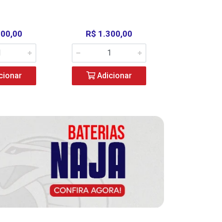
000,00
R$ 1.300,00
R$ 39
cionar
Adicionar
Adic