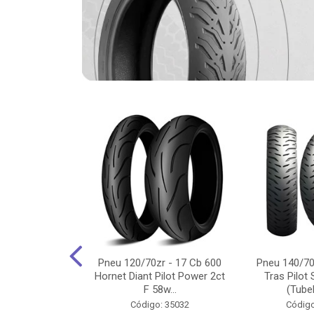
-18 Cg/Titan
Pneu 120/70zr - 17 Cb 600
Pneu 140/70
 Ybr/Fazer 150
Hornet Diant Pilot Power 2ct
Tras Pilot 
Pilot ...
F 58w...
(Tubel
o: 35350
Código: 35032
Código