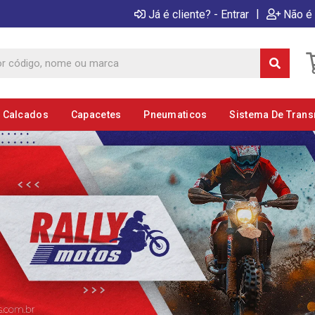
|
Já é cliente? - Entrar
Não é 
E Calcados
Capacetes
Pneumaticos
Sistema De Tran