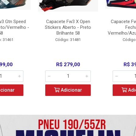
w3 Gtn Speed
Capacete Fw3 X Open
Capacete Fw
eto/Vermelho -
Stickers Aberto - Preto
Fech
58
Brilhante 58
Vermelho/Azu
: 31461
Código: 31481
Código
99,00
R$ 279,00
R$ 3
cionar
Adicionar
Adi