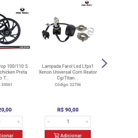
op 100/110 5
Lampada Farol Led Lfpx1
Manopla Pro M
chicken Preta
Xenon Universal Com Reator
Mpx1 Alum
o T...
Cg/Titan ...
Bros/Xre/
: 35361
Código: 22756
Código:
20,00
R$ 90,00
R$ 4
cionar
Adicionar
Adic