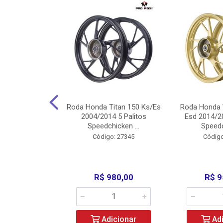
Carenagens E
Roda Honda Titan 150 Ks/Es
Roda Honda 
Titan 150 2004
2004/2014 5 Palitos
Esd 2014/20
/Fan ...
Speedchicken ...
Speedc
o: 30714
Código: 27345
Código
200,00
R$ 980,00
R$ 9
icionar
Adicionar
Adi