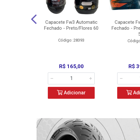
w3 X Open 43
Capacete Fw3 Automatic
Capacete F
ermelho/Verde
Fechado - Preto/Flores 60
Fechado - Pr
los) - ...
Código: 28393
o: 36246
Código
329,00
R$ 165,00
R$ 3
icionar
Adicionar
Adi