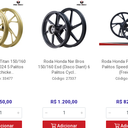
Titan 150/160
Roda Honda Nxr Bros
Roda Honda P
24 5 Palitos
150/160 Esd (Disco Diant) 6
Palitos Speed
hicke...
Palitos Cycl...
(Frei
: 33477
Código: 27337
Código
50,00
R$ 1.200,00
R$ 8
cionar
Adicionar
Adi