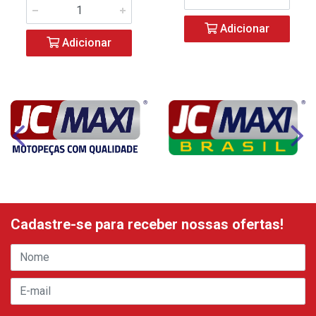
Adicionar
Adicionar
Cadastre-se para receber nossas ofertas!