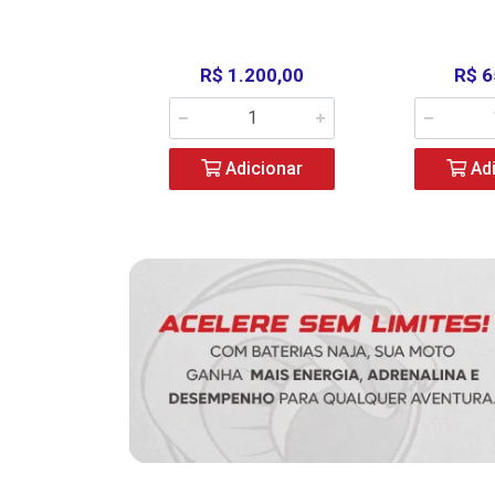
390,00
R$ 1.200,00
R$ 6
icionar
Adicionar
Adi