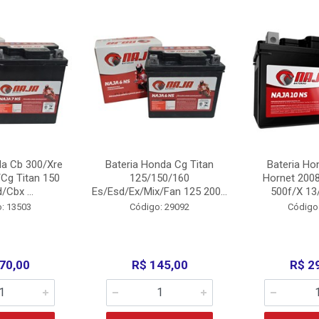
da Cb 300/Xre
Bateria Honda Cg Titan
Bateria Ho
Cg Titan 150
125/150/160
Hornet 200
/Cbx ...
Es/Esd/Ex/Mix/Fan 125 200...
500f/X 13/
: 13503
Código: 29092
Código
70,00
R$ 145,00
R$ 2