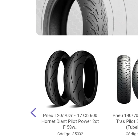
-18 Cg/Titan
Pneu 120/70zr - 17 Cb 600
Pneu 140/70
 Ybr/Fazer 150
Hornet Diant Pilot Power 2ct
Tras Pilot 
Pilot ...
F 58w...
(Tubel
o: 35350
Código: 35032
Código