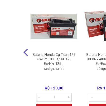
nda Cg Titan
Bateria Honda Cg Titan 125
Bateria Hon
150/160
Ks/Biz 100 Es/Biz 125
300/Nx 400/
/Fan 125 200...
Es/Nxr 125 ...
Es/Esd
o: 5317
Código: 13181
Código
135,00
R$ 120,00
R$ 1