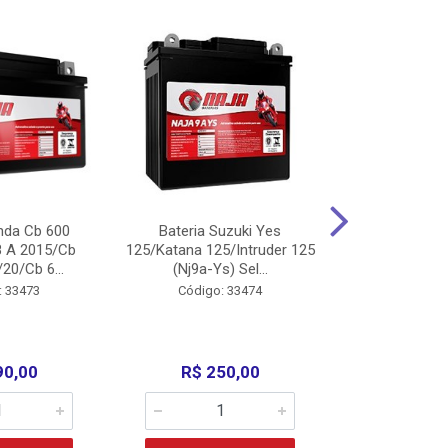
nda Cb 600
Bateria Suzuki Yes
Bateria
8 A 2015/Cb
125/Katana 125/Intruder 125
Xtz125/Crypto
20/Cb 6...
(Nj9a-Ys) Sel...
110/Super 1
: 33473
Código: 33474
Código:
90,00
R$ 250,00
R$ 17