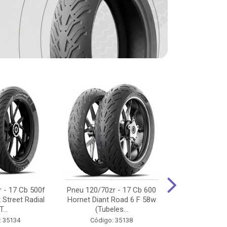
 - 17 Cb 500f
Pneu 120/70zr - 17 Cb 600
Pneu 90/90-
 Street Radial
Hornet Diant Road 6 F 58w
125/150/160 Y
T...
(Tubeles...
Tras Pil
: 35134
Código: 35138
Código: