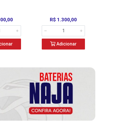
000,00
R$ 1.300,00
R$ 39
cionar
Adicionar
Adic