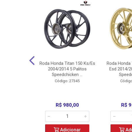
Carenagens E
Roda Honda Titan 150 Ks/Es
Roda Honda 
Titan 150 2004
2004/2014 5 Palitos
Esd 2014/20
/Fan ...
Speedchicken ...
Speedc
o: 30714
Código: 27345
Código
200,00
R$ 980,00
R$ 9
icionar
Adicionar
Adi