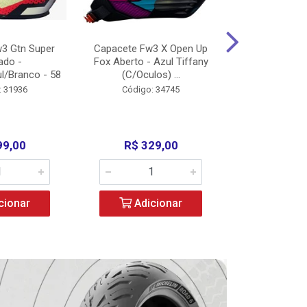
3 Gtn Super
Capacete Fw3 X Open Up
Capacete F
ado -
Fox Aberto - Azul Tiffany
Fechado -
l/Branco - 58
(C/Oculos) ...
(C/Oculo
: 31936
Código: 34745
Código:
99,00
R$ 329,00
R$ 52
cionar
Adicionar
Adic