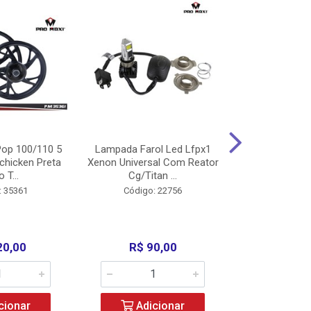
op 100/110 5
Lampada Farol Led Lfpx1
Manopla Pro M
chicken Preta
Xenon Universal Com Reator
Mpx1 Alum
o T...
Cg/Titan ...
Bros/Xre/
: 35361
Código: 22756
Código:
20,00
R$ 90,00
R$ 4
cionar
Adicionar
Adic