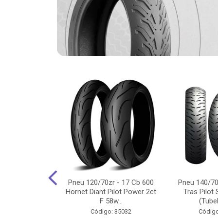
-18 Cg/Titan
Pneu 120/70zr - 17 Cb 600
Pneu 140/70
 Ybr/Fazer 150
Hornet Diant Pilot Power 2ct
Tras Pilot 
Pilot ...
F 58w...
(Tubel
o: 35350
Código: 35032
Código