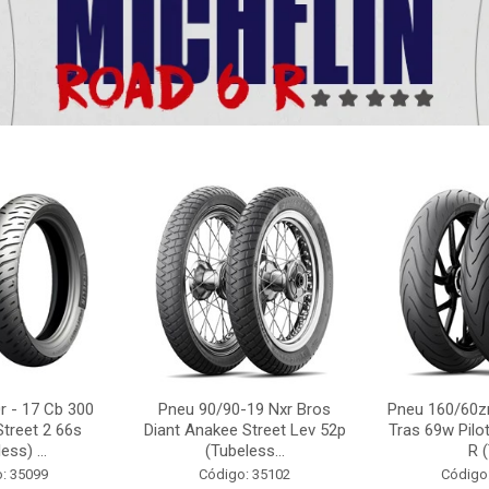
r - 17 Cb 300
Pneu 90/90-19 Nxr Bros
Pneu 160/60zr
Street 2 66s
Diant Anakee Street Lev 52p
Tras 69w Pilot
ess) ...
(Tubeless...
R (
: 35099
Código: 35102
Código