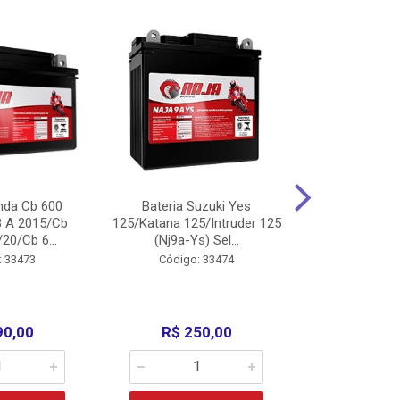
nda Cb 600
Bateria Suzuki Yes
Bateria
8 A 2015/Cb
125/Katana 125/Intruder 125
Xtz125/Crypto
20/Cb 6...
(Nj9a-Ys) Sel...
110/Super 1
: 33473
Código: 33474
Código:
90,00
R$ 250,00
R$ 17