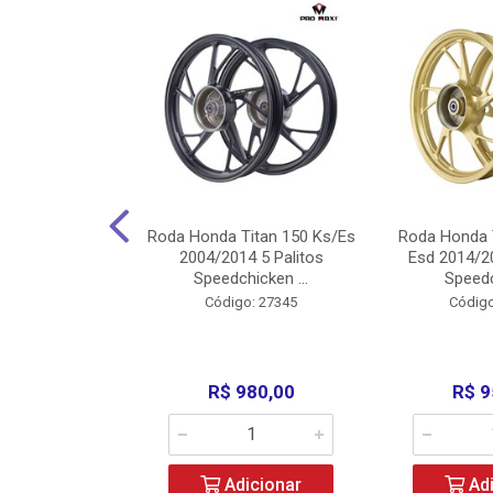
Carenagens E
Roda Honda Titan 150 Ks/Es
Roda Honda 
Titan 150 2004
2004/2014 5 Palitos
Esd 2014/20
/Fan ...
Speedchicken ...
Speedc
o: 30714
Código: 27345
Código
200,00
R$ 980,00
R$ 9
icionar
Adicionar
Adi