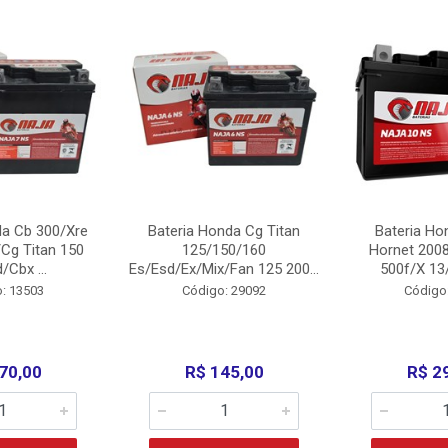
da Cb 300/Xre
Bateria Honda Cg Titan
Bateria Ho
Cg Titan 150
125/150/160
Hornet 200
/Cbx ...
Es/Esd/Ex/Mix/Fan 125 200...
500f/X 13/
: 13503
Código: 29092
Código
70,00
R$ 145,00
R$ 2