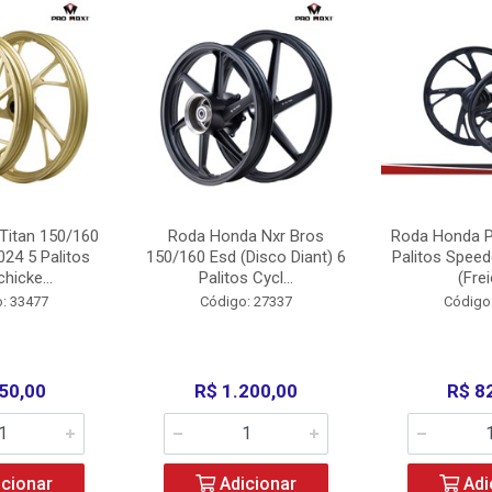
Titan 150/160
Roda Honda Nxr Bros
Roda Honda P
24 5 Palitos
150/160 Esd (Disco Diant) 6
Palitos Speed
hicke...
Palitos Cycl...
(Frei
: 33477
Código: 27337
Código
50,00
R$ 1.200,00
R$ 8
cionar
Adicionar
Adi