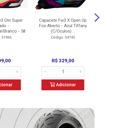
3 Gtn Super
Capacete Fw3 X Open Up
Capacete F
ado -
Fox Aberto - Azul Tiffany
Fechado -
l/Branco - 58
(C/Oculos) ...
(C/Oculo
: 31936
Código: 34745
Código:
99,00
R$ 329,00
R$ 52
cionar
Adicionar
Adic