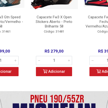
w3 Gtn Speed
Capacete Fw3 X Open
Capacete Fw
eto/Vermelho -
Stickers Aberto - Preto
Fech
58
Brilhante 58
Vermelho/Azu
: 31461
Código: 31481
Código
99,00
R$ 279,00
R$ 3
cionar
Adicionar
Adi