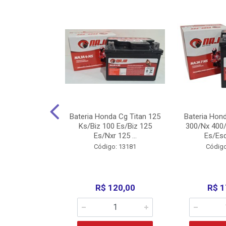
nda Cg Titan
Bateria Honda Cg Titan 125
Bateria Hon
150/160
Ks/Biz 100 Es/Biz 125
300/Nx 400/
/Fan 125 200...
Es/Nxr 125 ...
Es/Esd
o: 5317
Código: 13181
Código
135,00
R$ 120,00
R$ 1