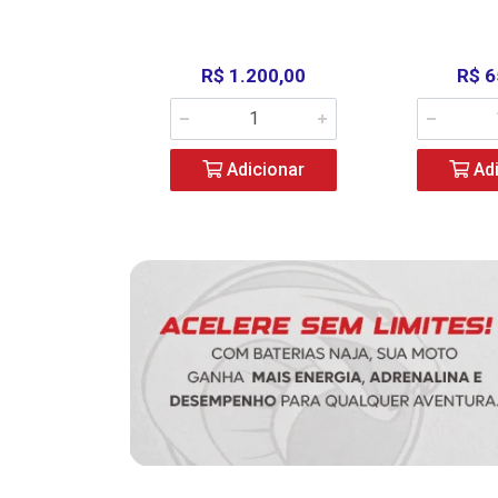
390,00
R$ 1.200,00
R$ 6
icionar
Adicionar
Adi