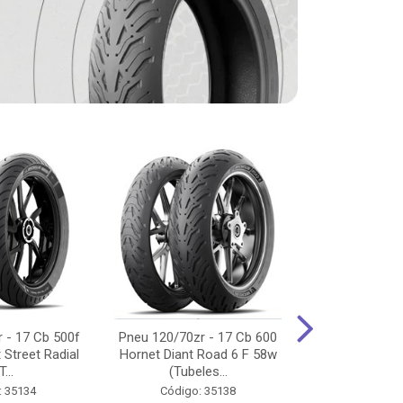
 - 17 Cb 500f
Pneu 120/70zr - 17 Cb 600
Pneu 90/90-
 Street Radial
Hornet Diant Road 6 F 58w
125/150/160 Y
T...
(Tubeles...
Tras Pil
: 35134
Código: 35138
Código: