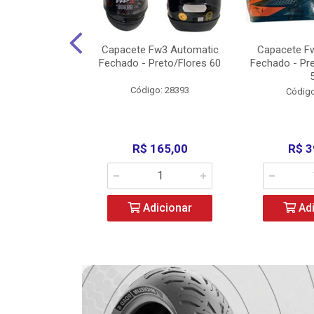
w3 X Open 43
Capacete Fw3 Automatic
Capacete F
ermelho/Verde
Fechado - Preto/Flores 60
Fechado - Pr
los) - ...
Código: 28393
o: 36246
Código
329,00
R$ 165,00
R$ 3
icionar
Adicionar
Adi