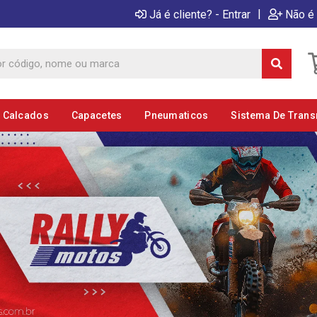
|
Já é cliente? - Entrar
Não é 
E Calcados
Capacetes
Pneumaticos
Sistema De Tran