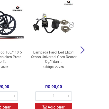
op 100/110 5
Lampada Farol Led Lfpx1
Manopla Pro M
chicken Preta
Xenon Universal Com Reator
Mpx1 Alum
o T...
Cg/Titan ...
Bros/Xre/
: 35361
Código: 22756
Código:
20,00
R$ 90,00
R$ 4
cionar
Adicionar
Adic