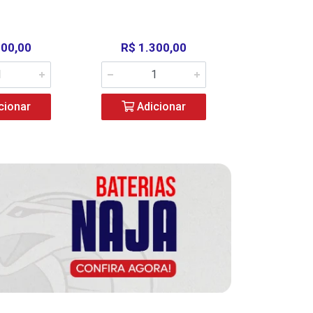
000,00
R$ 1.300,00
R$ 39
cionar
Adicionar
Adic