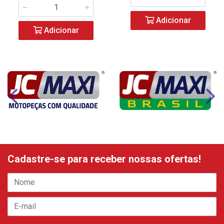
Adicionar
Adicionar
Cadastre-se para receber nossas ofertas!