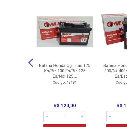
nda Cg Titan
Bateria Honda Cg Titan 125
Bateria Hon
150/160
Ks/Biz 100 Es/Biz 125
300/Nx 400/
/Fan 125 200...
Es/Nxr 125 ...
Es/Esd
o: 5317
Código: 13181
Código
135,00
R$ 120,00
R$ 1