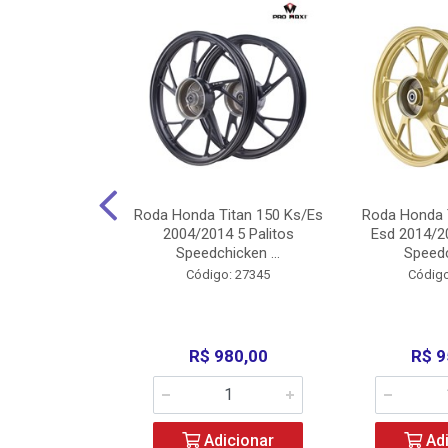
Carenagens E
Roda Honda Titan 150 Ks/Es
Roda Honda 
Titan 150 2004
2004/2014 5 Palitos
Esd 2014/20
/Fan ...
Speedchicken ...
Speedc
o: 30714
Código: 27345
Código
200,00
R$ 980,00
R$ 9
icionar
Adicionar
Adi