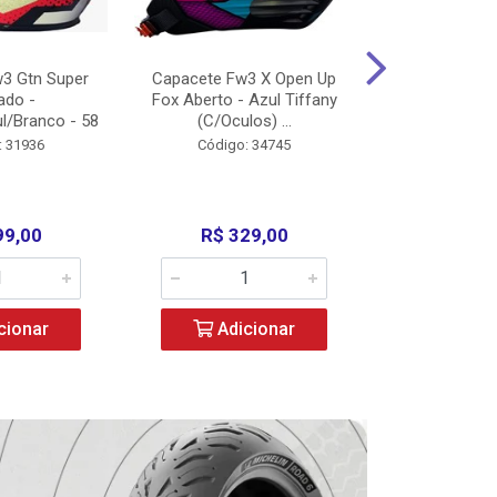
3 Gtn Super
Capacete Fw3 X Open Up
Capacete F
ado -
Fox Aberto - Azul Tiffany
Fechado -
l/Branco - 58
(C/Oculos) ...
(C/Oculo
: 31936
Código: 34745
Código:
99,00
R$ 329,00
R$ 52
cionar
Adicionar
Adic