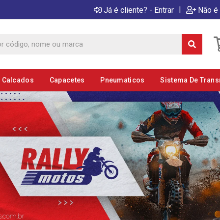
|
Já é cliente? - Entrar
Não é 
E Calcados
Capacetes
Pneumaticos
Sistema De Tran