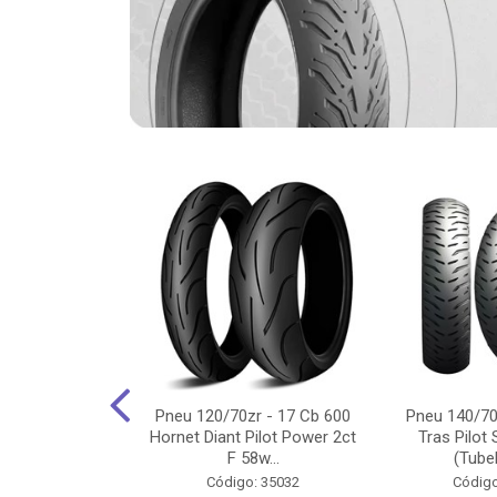
-18 Cg/Titan
Pneu 120/70zr - 17 Cb 600
Pneu 140/70
 Ybr/Fazer 150
Hornet Diant Pilot Power 2ct
Tras Pilot 
Pilot ...
F 58w...
(Tubel
o: 35350
Código: 35032
Código