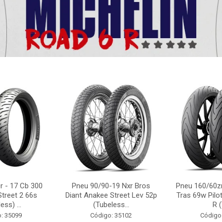
r - 17 Cb 300
Pneu 90/90-19 Nxr Bros
Pneu 160/60zr
Street 2 66s
Diant Anakee Street Lev 52p
Tras 69w Pilot
ess) ...
(Tubeless...
R (
: 35099
Código: 35102
Código