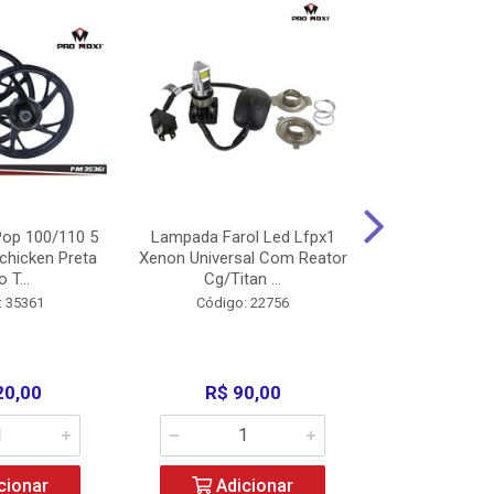
op 100/110 5
Lampada Farol Led Lfpx1
Manopla Pro M
chicken Preta
Xenon Universal Com Reator
Mpx1 Alum
o T...
Cg/Titan ...
Bros/Xre/
: 35361
Código: 22756
Código:
20,00
R$ 90,00
R$ 4
cionar
Adicionar
Adic