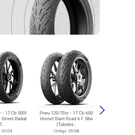
 - 17 Cb 500f
Pneu 120/70zr - 17 Cb 600
Pneu 90/90-
 Street Radial
Hornet Diant Road 6 F 58w
125/150/160 Y
T...
(Tubeles...
Tras Pil
: 35134
Código: 35138
Código: