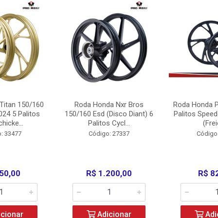
Titan 150/160
Roda Honda Nxr Bros
Roda Honda P
24 5 Palitos
150/160 Esd (Disco Diant) 6
Palitos Speed
hicke...
Palitos Cycl...
(Frei
: 33477
Código: 27337
Código
50,00
R$ 1.200,00
R$ 8
cionar
Adicionar
Adi