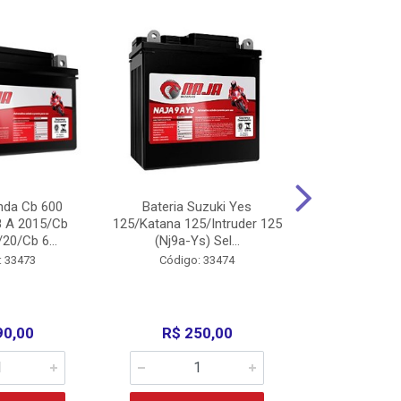
nda Cb 600
Bateria Suzuki Yes
Bateria
8 A 2015/Cb
125/Katana 125/Intruder 125
Xtz125/Crypto
20/Cb 6...
(Nj9a-Ys) Sel...
110/Super 1
: 33473
Código: 33474
Código:
90,00
R$ 250,00
R$ 17