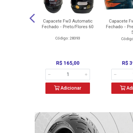
3 X Open Eagle
Capacete Fw3 Automatic
Capacete F
l/Amarelo - 58
Fechado - Preto/Flores 60
Fechado - Pr
o: 36734
Código: 28393
Código
279,00
R$ 165,00
R$ 3
icionar
Adicionar
Adi