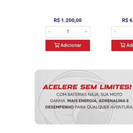
390,00
R$ 1.200,00
R$ 6
icionar
Adicionar
Adi