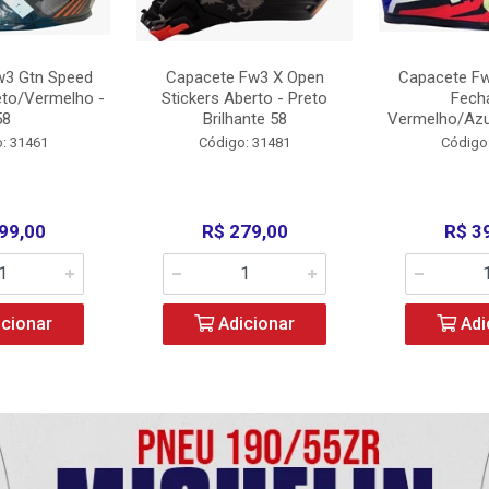
w3 Gtn Speed
Capacete Fw3 X Open
Capacete Fw
eto/Vermelho -
Stickers Aberto - Preto
Fech
58
Brilhante 58
Vermelho/Azu
: 31461
Código: 31481
Código
99,00
R$ 279,00
R$ 3
cionar
Adicionar
Adi