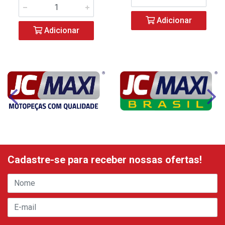
Adicionar
Adicionar
Cadastre-se para receber nossas ofertas!