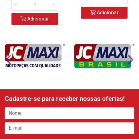
Adicionar
Adicionar
Cadastre-se para receber nossas ofertas!