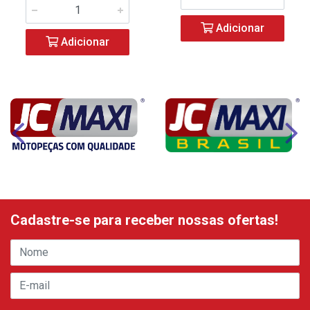
Adicionar
Adicionar
Cadastre-se para receber nossas ofertas!