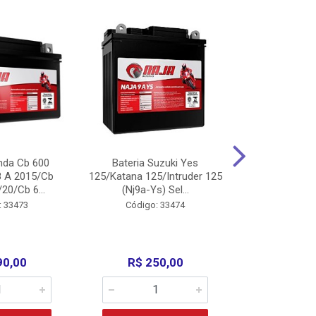
nda Cb 600
Bateria Suzuki Yes
Bateria
8 A 2015/Cb
125/Katana 125/Intruder 125
Xtz125/Crypto
20/Cb 6...
(Nj9a-Ys) Sel...
110/Super 1
: 33473
Código: 33474
Código:
90,00
R$ 250,00
R$ 17