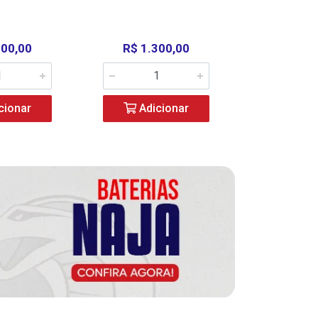
000,00
R$ 1.300,00
R$ 39
cionar
Adicionar
Adic