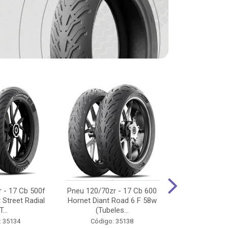
 - 17 Cb 500f
Pneu 120/70zr - 17 Cb 600
Pneu 90/90-
 Street Radial
Hornet Diant Road 6 F 58w
125/150/160 Y
T...
(Tubeles...
Tras Pil
: 35134
Código: 35138
Código: