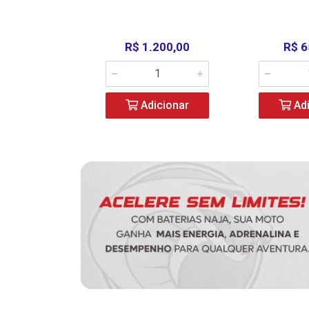
390,00
R$ 1.200,00
R$ 6
icionar
Adicionar
Adi