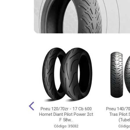
-18 Cg/Titan
Pneu 120/70zr - 17 Cb 600
Pneu 140/70
 Ybr/Fazer 150
Hornet Diant Pilot Power 2ct
Tras Pilot 
Pilot ...
F 58w...
(Tubel
o: 35350
Código: 35032
Código