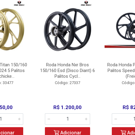
Titan 150/160
Roda Honda Nxr Bros
Roda Honda P
24 5 Palitos
150/160 Esd (Disco Diant) 6
Palitos Speed
hicke...
Palitos Cycl...
(Frei
: 33477
Código: 27337
Código
50,00
R$ 1.200,00
R$ 8
cionar
Adicionar
Adi