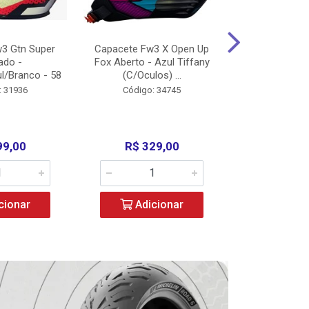
3 Gtn Super
Capacete Fw3 X Open Up
Capacete F
ado -
Fox Aberto - Azul Tiffany
Fechado -
l/Branco - 58
(C/Oculos) ...
(C/Oculo
: 31936
Código: 34745
Código:
99,00
R$ 329,00
R$ 52
cionar
Adicionar
Adic