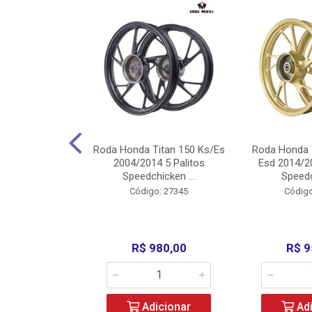
Carenagens E
Roda Honda Titan 150 Ks/Es
Roda Honda 
Titan 150 2004
2004/2014 5 Palitos
Esd 2014/20
/Fan ...
Speedchicken ...
Speedc
o: 30714
Código: 27345
Código
200,00
R$ 980,00
R$ 9
icionar
Adicionar
Adi