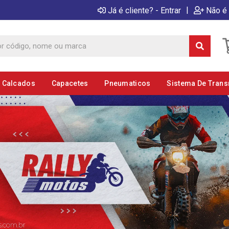
|
Já é cliente? - Entrar
Não é 
E Calcados
Capacetes
Pneumaticos
Sistema De Tran