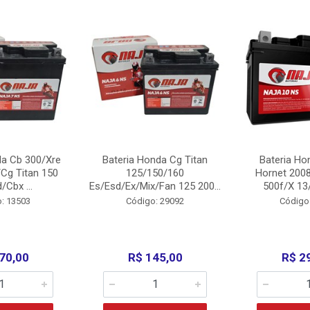
da Cb 300/Xre
Bateria Honda Cg Titan
Bateria Ho
Cg Titan 150
125/150/160
Hornet 200
/Cbx ...
Es/Esd/Ex/Mix/Fan 125 200...
500f/X 13/
: 13503
Código: 29092
Código
70,00
R$ 145,00
R$ 2