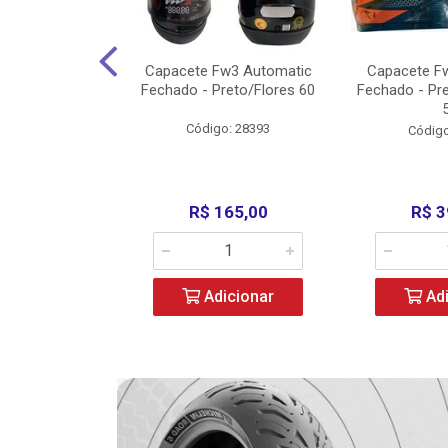
w3 X Open 43
Capacete Fw3 Automatic
Capacete F
ermelho/Verde
Fechado - Preto/Flores 60
Fechado - Pr
los) - ...
Código: 28393
o: 36246
Código
329,00
R$ 165,00
R$ 3
icionar
Adicionar
Adi