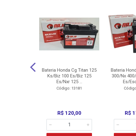
nda Cg Titan
Bateria Honda Cg Titan 125
Bateria Hon
150/160
Ks/Biz 100 Es/Biz 125
300/Nx 400/
/Fan 125 200...
Es/Nxr 125 ...
Es/Esd
o: 5317
Código: 13181
Código
135,00
R$ 120,00
R$ 1