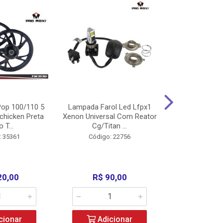
op 100/110 5
Lampada Farol Led Lfpx1
Manopla Pro M
chicken Preta
Xenon Universal Com Reator
Mpx1 Alum
o T...
Cg/Titan ...
Bros/Xre/
: 35361
Código: 22756
Código:
20,00
R$ 90,00
R$ 4
cionar
Adicionar
Adic