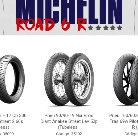
r - 17 Cb 300
Pneu 90/90-19 Nxr Bros
Pneu 160/60zr
Street 2 66s
Diant Anakee Street Lev 52p
Tras 69w Pilot
ess) ...
(Tubeless...
R (
: 35099
Código: 35102
Código