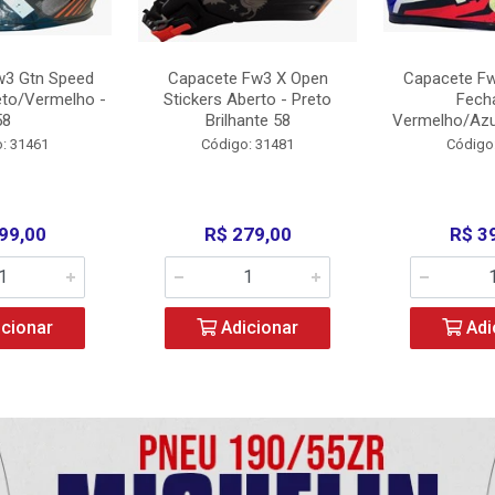
w3 Gtn Speed
Capacete Fw3 X Open
Capacete Fw
eto/Vermelho -
Stickers Aberto - Preto
Fech
58
Brilhante 58
Vermelho/Azu
: 31461
Código: 31481
Código
99,00
R$ 279,00
R$ 3
cionar
Adicionar
Adi