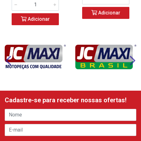
Adicionar
Adicionar
Cadastre-se para receber nossas ofertas!