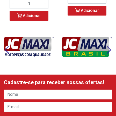
Adicionar
Adicionar
Cadastre-se para receber nossas ofertas!