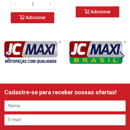
Adicionar
Adicionar
Cadastre-se para receber nossas ofertas!