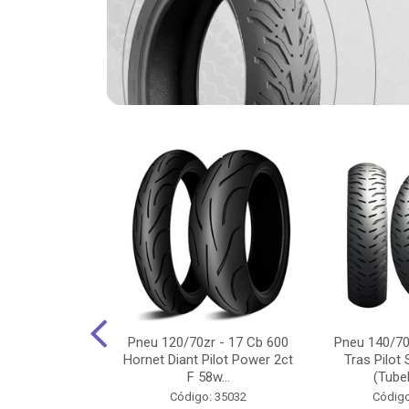
-18 Cg/Titan
Pneu 120/70zr - 17 Cb 600
Pneu 140/70
 Ybr/Fazer 150
Hornet Diant Pilot Power 2ct
Tras Pilot 
Pilot ...
F 58w...
(Tubel
o: 35350
Código: 35032
Código