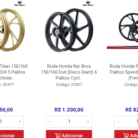
Titan 150/160
Roda Honda Nxr Bros
Roda Honda P
24 5 Palitos
150/160 Esd (Disco Diant) 6
Palitos Speed
hicke...
Palitos Cycl...
(Frei
: 33477
Código: 27337
Código
50,00
R$ 1.200,00
R$ 8
cionar
Adicionar
Adi