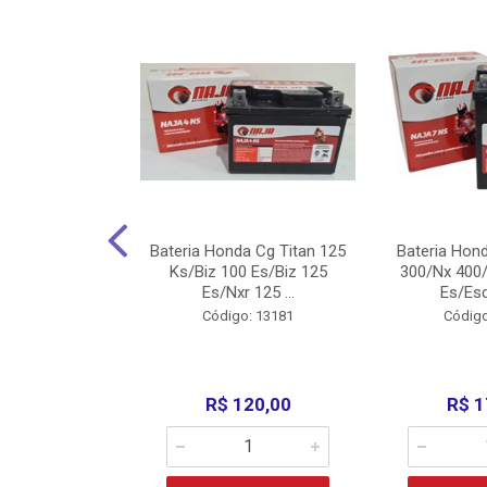
nda Cg Titan
Bateria Honda Cg Titan 125
Bateria Hon
150/160
Ks/Biz 100 Es/Biz 125
300/Nx 400/
/Fan 125 200...
Es/Nxr 125 ...
Es/Esd
o: 5317
Código: 13181
Código
135,00
R$ 120,00
R$ 1