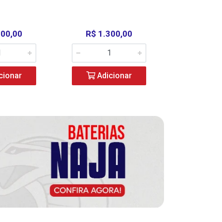
000,00
R$ 1.300,00
R$ 39
cionar
Adicionar
Adic