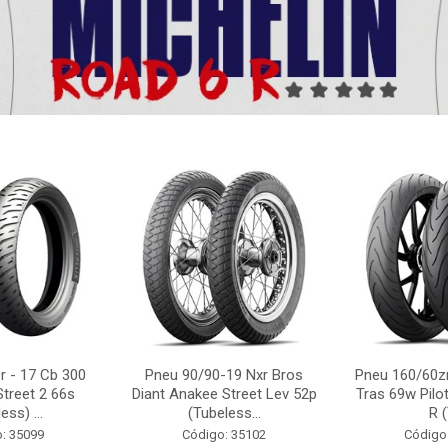
r - 17 Cb 300
Pneu 90/90-19 Nxr Bros
Pneu 160/60zr
Street 2 66s
Diant Anakee Street Lev 52p
Tras 69w Pilot
ess) ...
(Tubeless...
R (
: 35099
Código: 35102
Código