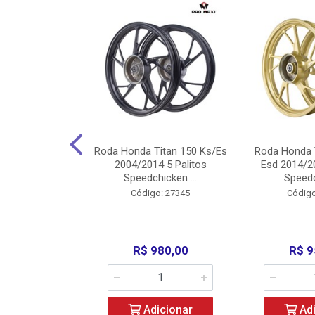
Carenagens E
Roda Honda Titan 150 Ks/Es
Roda Honda 
Titan 150 2004
2004/2014 5 Palitos
Esd 2014/20
/Fan ...
Speedchicken ...
Speedc
o: 30714
Código: 27345
Código
200,00
R$ 980,00
R$ 9
icionar
Adicionar
Adi