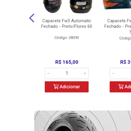
w3 X Open 43
Capacete Fw3 Automatic
Capacete F
ermelho/Verde
Fechado - Preto/Flores 60
Fechado - Pr
los) - ...
Código: 28393
o: 36246
Código
329,00
R$ 165,00
R$ 3
icionar
Adicionar
Adi