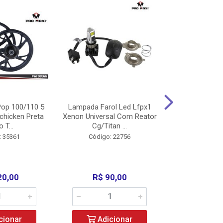
op 100/110 5
Lampada Farol Led Lfpx1
Manopla Pro M
chicken Preta
Xenon Universal Com Reator
Mpx1 Alum
o T...
Cg/Titan ...
Bros/Xre/
: 35361
Código: 22756
Código:
20,00
R$ 90,00
R$ 4
cionar
Adicionar
Adic