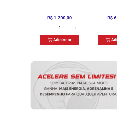
390,00
R$ 1.200,00
R$ 6
icionar
Adicionar
Adi