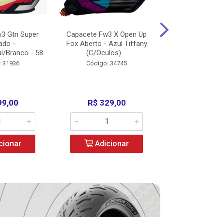
3 Gtn Super
Capacete Fw3 X Open Up
Capacete F
ado -
Fox Aberto - Azul Tiffany
Fechado -
l/Branco - 58
(C/Oculos) ...
(C/Oculo
: 31936
Código: 34745
Código:
99,00
R$ 329,00
R$ 52
cionar
Adicionar
Adic