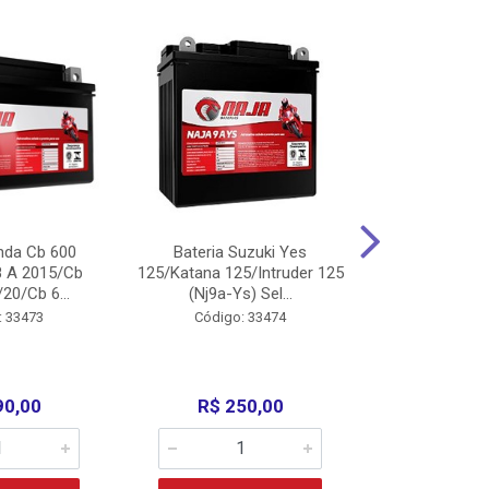
nda Cb 600
Bateria Suzuki Yes
Bateria
8 A 2015/Cb
125/Katana 125/Intruder 125
Xtz125/Crypto
20/Cb 6...
(Nj9a-Ys) Sel...
110/Super 1
: 33473
Código: 33474
Código:
90,00
R$ 250,00
R$ 17