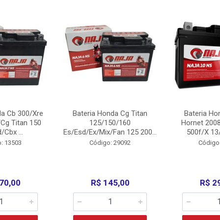
da Cb 300/Xre
Bateria Honda Cg Titan
Bateria Ho
Cg Titan 150
125/150/160
Hornet 200
/Cbx ...
Es/Esd/Ex/Mix/Fan 125 200...
500f/X 13/
: 13503
Código: 29092
Código
70,00
R$ 145,00
R$ 2