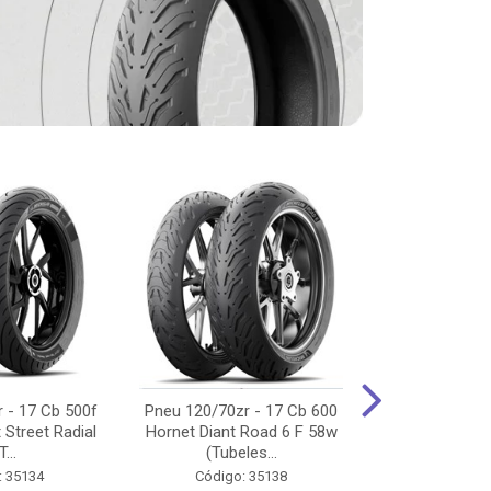
 - 17 Cb 500f
Pneu 120/70zr - 17 Cb 600
Pneu 90/90-
 Street Radial
Hornet Diant Road 6 F 58w
125/150/160 Y
T...
(Tubeles...
Tras Pil
: 35134
Código: 35138
Código: