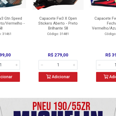
w3 Gtn Speed
Capacete Fw3 X Open
Capacete Fw
eto/Vermelho -
Stickers Aberto - Preto
Fech
58
Brilhante 58
Vermelho/Azu
: 31461
Código: 31481
Código
99,00
R$ 279,00
R$ 3
cionar
Adicionar
Adi