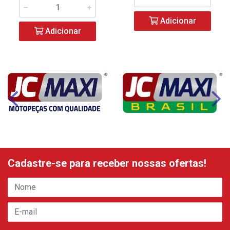
Adicionar
Adicionar
Cadastre-se para receber nossas ofertas!