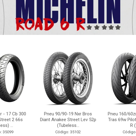
r - 17 Cb 300
Pneu 90/90-19 Nxr Bros
Pneu 160/60zr
Street 2 66s
Diant Anakee Street Lev 52p
Tras 69w Pilot
ess) ...
(Tubeless...
R (
: 35099
Código: 35102
Código