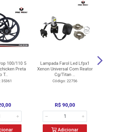
op 100/110 5
Lampada Farol Led Lfpx1
Manopla Pro M
chicken Preta
Xenon Universal Com Reator
Mpx1 Alum
o T...
Cg/Titan ...
Bros/Xre/
: 35361
Código: 22756
Código:
20,00
R$ 90,00
R$ 4
cionar
Adicionar
Adic