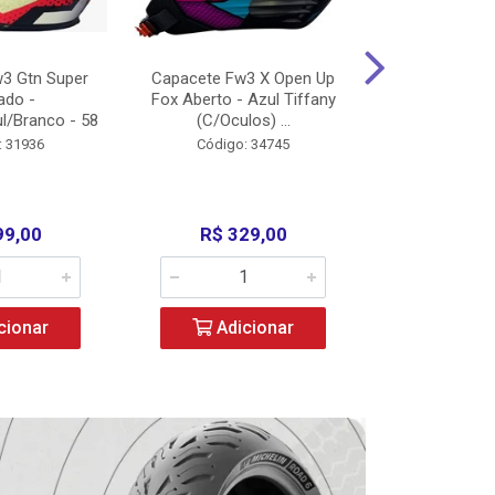
3 Gtn Super
Capacete Fw3 X Open Up
Capacete F
ado -
Fox Aberto - Azul Tiffany
Fechado -
l/Branco - 58
(C/Oculos) ...
(C/Oculo
: 31936
Código: 34745
Código:
99,00
R$ 329,00
R$ 52
cionar
Adicionar
Adic