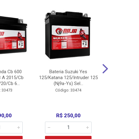
nda Cb 600
Bateria Suzuki Yes
Bateria
8 A 2015/Cb
125/Katana 125/Intruder 125
Xtz125/Crypto
20/Cb 6...
(Nj9a-Ys) Sel...
110/Super 1
: 33473
Código: 33474
Código:
90,00
R$ 250,00
R$ 17