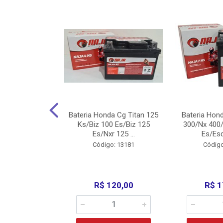
nda Cg Titan
Bateria Honda Cg Titan 125
Bateria Hon
150/160
Ks/Biz 100 Es/Biz 125
300/Nx 400/
/Fan 125 200...
Es/Nxr 125 ...
Es/Esd
o: 5317
Código: 13181
Código
135,00
R$ 120,00
R$ 1