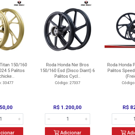
Titan 150/160
Roda Honda Nxr Bros
Roda Honda P
24 5 Palitos
150/160 Esd (Disco Diant) 6
Palitos Speed
hicke...
Palitos Cycl...
(Frei
: 33477
Código: 27337
Código
50,00
R$ 1.200,00
R$ 8
cionar
Adicionar
Adi