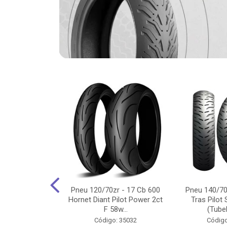
-18 Cg/Titan
Pneu 120/70zr - 17 Cb 600
Pneu 140/70
 Ybr/Fazer 150
Hornet Diant Pilot Power 2ct
Tras Pilot 
Pilot ...
F 58w...
(Tubel
o: 35350
Código: 35032
Código