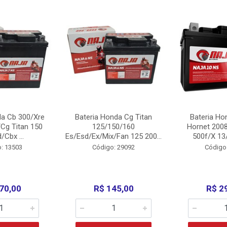
da Cb 300/Xre
Bateria Honda Cg Titan
Bateria Ho
Cg Titan 150
125/150/160
Hornet 200
/Cbx ...
Es/Esd/Ex/Mix/Fan 125 200...
500f/X 13/
: 13503
Código: 29092
Código
70,00
R$ 145,00
R$ 2