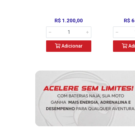
390,00
R$ 1.200,00
R$ 6
icionar
Adicionar
Adi