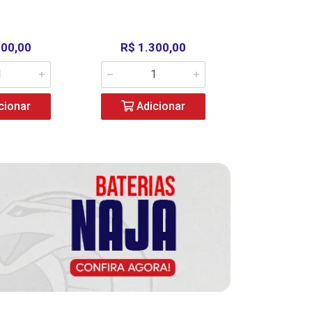
000,00
R$ 1.300,00
R$ 39
cionar
Adicionar
Adic