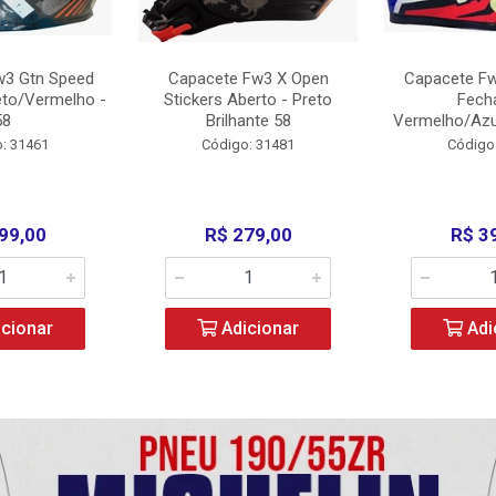
w3 Gtn Speed
Capacete Fw3 X Open
Capacete Fw
eto/Vermelho -
Stickers Aberto - Preto
Fech
58
Brilhante 58
Vermelho/Azu
: 31461
Código: 31481
Código
99,00
R$ 279,00
R$ 3
cionar
Adicionar
Adi