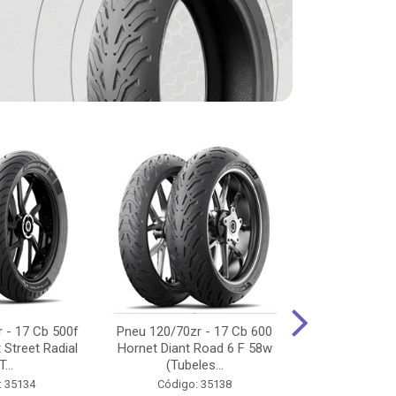
 - 17 Cb 500f
Pneu 120/70zr - 17 Cb 600
Pneu 90/90-
 Street Radial
Hornet Diant Road 6 F 58w
125/150/160 Y
T...
(Tubeles...
Tras Pil
: 35134
Código: 35138
Código: