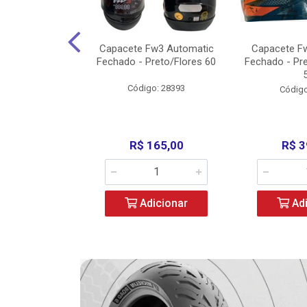
w3 X Open 43
Capacete Fw3 Automatic
Capacete F
ermelho/Verde
Fechado - Preto/Flores 60
Fechado - Pr
los) - ...
Código: 28393
o: 36246
Código
329,00
R$ 165,00
R$ 3
icionar
Adicionar
Adi