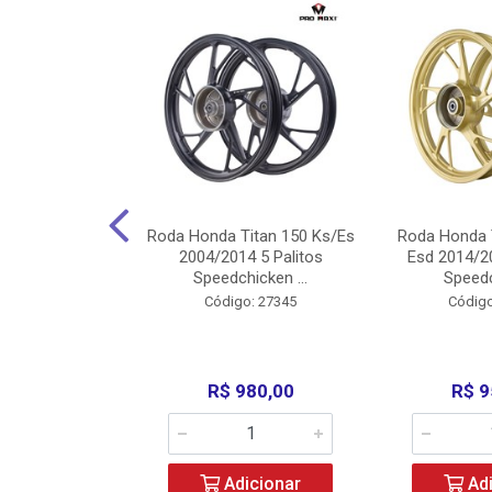
Carenagens E
Roda Honda Titan 150 Ks/Es
Roda Honda 
Titan 150 2004
2004/2014 5 Palitos
Esd 2014/20
/Fan ...
Speedchicken ...
Speedc
o: 30714
Código: 27345
Código
200,00
R$ 980,00
R$ 9
icionar
Adicionar
Adi