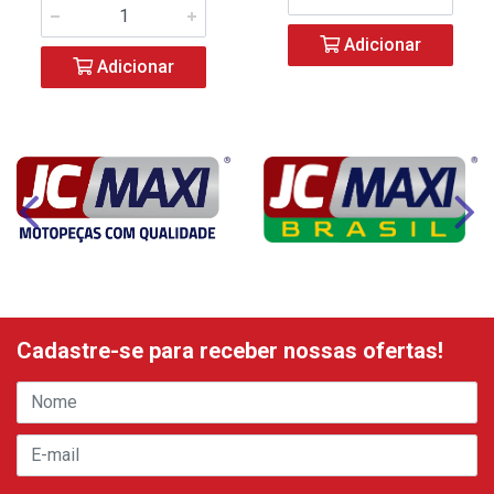
Adicionar
Adicionar
Cadastre-se para receber nossas ofertas!