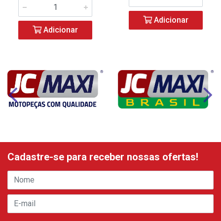
Adicionar
Adicionar
Cadastre-se para receber nossas ofertas!