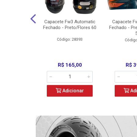
w3 X Open 43
Capacete Fw3 Automatic
Capacete F
ermelho/Verde
Fechado - Preto/Flores 60
Fechado - Pr
los) - ...
Código: 28393
o: 36246
Código
329,00
R$ 165,00
R$ 3
icionar
Adicionar
Adi