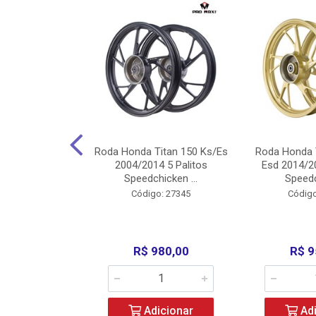
Carenagens E
Roda Honda Titan 150 Ks/Es
Roda Honda 
Titan 150 2004
2004/2014 5 Palitos
Esd 2014/20
/Fan ...
Speedchicken ...
Speedc
o: 30714
Código: 27345
Código
200,00
R$ 980,00
R$ 9
icionar
Adicionar
Adi