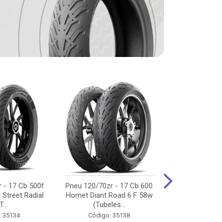
 - 17 Cb 500f
Pneu 120/70zr - 17 Cb 600
Pneu 90/90-
 Street Radial
Hornet Diant Road 6 F 58w
125/150/160 Y
T...
(Tubeles...
Tras Pil
: 35134
Código: 35138
Código: