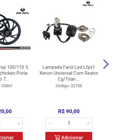
op 100/110 5
Lampada Farol Led Lfpx1
Manopla Pro M
chicken Preta
Xenon Universal Com Reator
Mpx1 Alum
o T...
Cg/Titan ...
Bros/Xre/
: 35361
Código: 22756
Código:
20,00
R$ 90,00
R$ 4
cionar
Adicionar
Adic