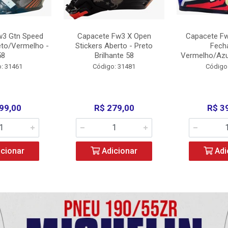
w3 Gtn Speed
Capacete Fw3 X Open
Capacete Fw
eto/Vermelho -
Stickers Aberto - Preto
Fech
58
Brilhante 58
Vermelho/Azu
: 31461
Código: 31481
Código
99,00
R$ 279,00
R$ 3
cionar
Adicionar
Adi