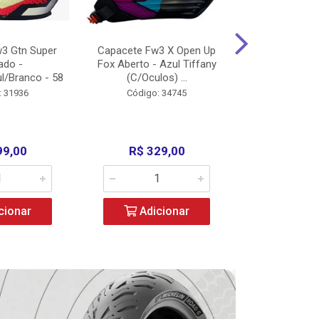
3 Gtn Super
Capacete Fw3 X Open Up
Capacete F
ado -
Fox Aberto - Azul Tiffany
Fechado -
l/Branco - 58
(C/Oculos) ...
(C/Oculo
: 31936
Código: 34745
Código:
99,00
R$ 329,00
R$ 52
cionar
Adicionar
Adic