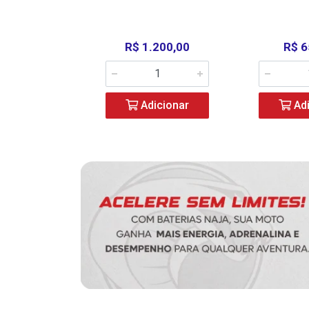
390,00
R$ 1.200,00
R$ 6
icionar
Adicionar
Adi