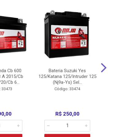
nda Cb 600
Bateria Suzuki Yes
Bateria
8 A 2015/Cb
125/Katana 125/Intruder 125
Xtz125/Crypto
20/Cb 6...
(Nj9a-Ys) Sel...
110/Super 1
: 33473
Código: 33474
Código:
90,00
R$ 250,00
R$ 17