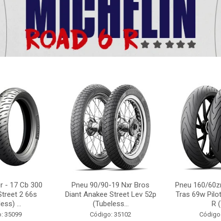
r - 17 Cb 300
Pneu 90/90-19 Nxr Bros
Pneu 160/60zr
Street 2 66s
Diant Anakee Street Lev 52p
Tras 69w Pilot
ess) ...
(Tubeless...
R (
: 35099
Código: 35102
Código