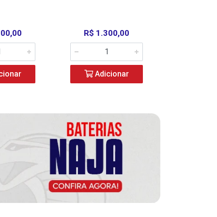
000,00
R$ 1.300,00
R$ 39
cionar
Adicionar
Adic