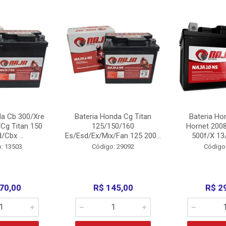
da Cb 300/Xre
Bateria Honda Cg Titan
Bateria Ho
Cg Titan 150
125/150/160
Hornet 200
/Cbx ...
Es/Esd/Ex/Mix/Fan 125 200...
500f/X 13/
: 13503
Código: 29092
Código
70,00
R$ 145,00
R$ 2