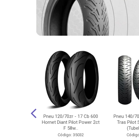
-18 Cg/Titan
Pneu 120/70zr - 17 Cb 600
Pneu 140/70
 Ybr/Fazer 150
Hornet Diant Pilot Power 2ct
Tras Pilot 
Pilot ...
F 58w...
(Tubel
o: 35350
Código: 35032
Código