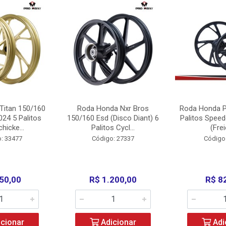
Titan 150/160
Roda Honda Nxr Bros
Roda Honda P
24 5 Palitos
150/160 Esd (Disco Diant) 6
Palitos Speed
hicke...
Palitos Cycl...
(Frei
: 33477
Código: 27337
Código
50,00
R$ 1.200,00
R$ 8
cionar
Adicionar
Adi