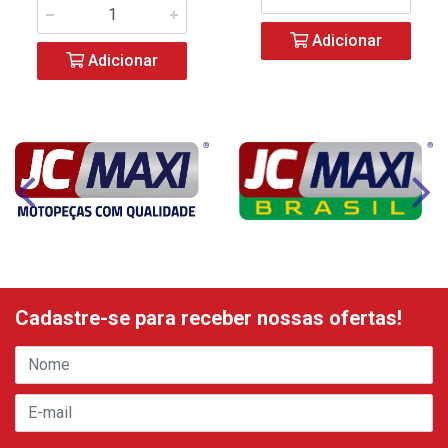
Adicionar
Adicionar
Cadastre-se para receber nossas ofertas!