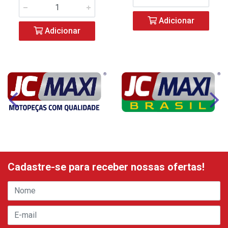
Adicionar
Adicionar
Cadastre-se para receber nossas ofertas!