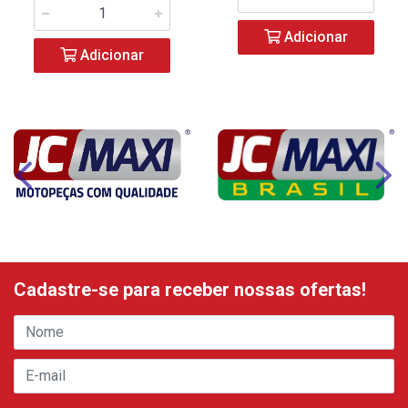
Adicionar
Adicionar
Cadastre-se para receber nossas ofertas!