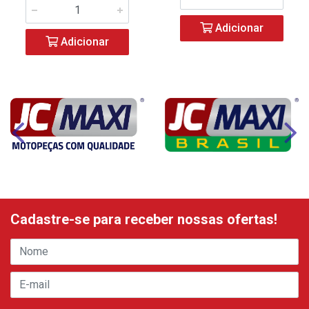
Adicionar
Adicionar
Cadastre-se para receber nossas ofertas!