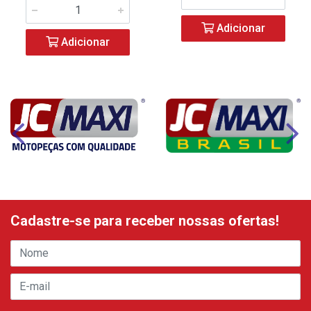
Adicionar
Adicionar
Cadastre-se para receber nossas ofertas!