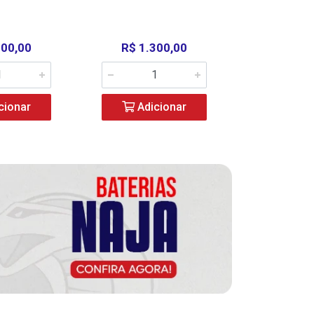
000,00
R$ 1.300,00
R$ 39
cionar
Adicionar
Adic