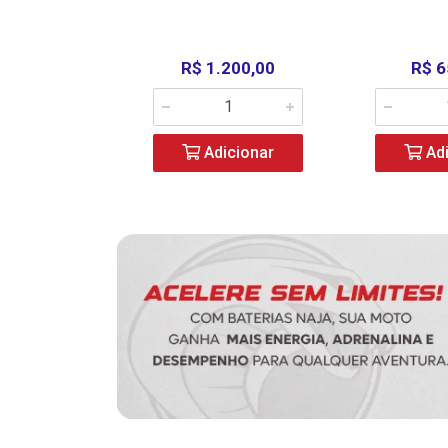
390,00
R$ 1.200,00
R$ 6
icionar
Adicionar
Adi