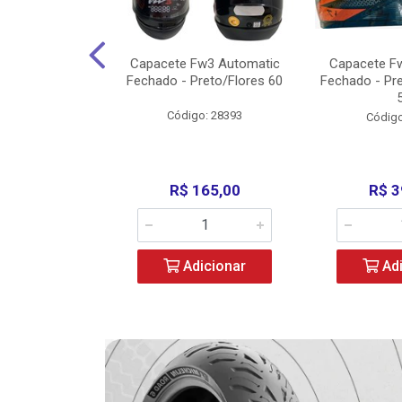
w3 X Open 43
Capacete Fw3 Automatic
Capacete F
ermelho/Verde
Fechado - Preto/Flores 60
Fechado - Pr
los) - ...
Código: 28393
o: 36246
Código
329,00
R$ 165,00
R$ 3
icionar
Adicionar
Adi