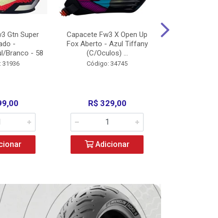
3 Gtn Super
Capacete Fw3 X Open Up
Capacete F
ado -
Fox Aberto - Azul Tiffany
Fechado -
l/Branco - 58
(C/Oculos) ...
(C/Oculo
: 31936
Código: 34745
Código:
99,00
R$ 329,00
R$ 52
cionar
Adicionar
Adic