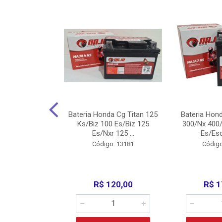
nda Cg Titan
Bateria Honda Cg Titan 125
Bateria Hon
150/160
Ks/Biz 100 Es/Biz 125
300/Nx 400/
/Fan 125 200...
Es/Nxr 125 ...
Es/Esd
o: 5317
Código: 13181
Código
135,00
R$ 120,00
R$ 1