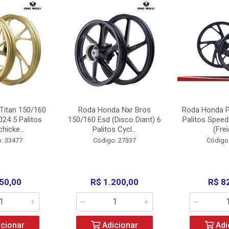
Titan 150/160
Roda Honda Nxr Bros
Roda Honda P
24 5 Palitos
150/160 Esd (Disco Diant) 6
Palitos Speed
hicke...
Palitos Cycl...
(Frei
: 33477
Código: 27337
Código
50,00
R$ 1.200,00
R$ 8
cionar
Adicionar
Adi