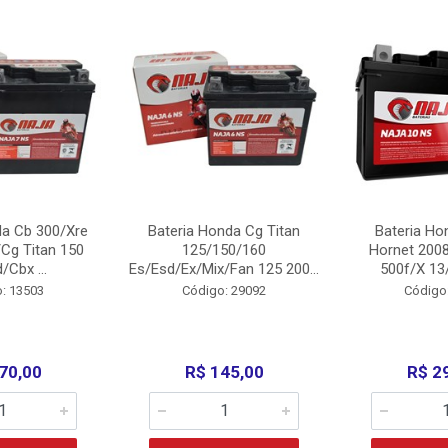
da Cb 300/Xre
Bateria Honda Cg Titan
Bateria Ho
Cg Titan 150
125/150/160
Hornet 200
/Cbx ...
Es/Esd/Ex/Mix/Fan 125 200...
500f/X 13/
: 13503
Código: 29092
Código
70,00
R$ 145,00
R$ 2