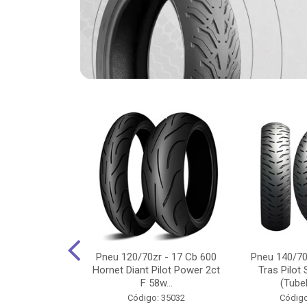
-18 Cg/Titan
Pneu 120/70zr - 17 Cb 600
Pneu 140/70
 Ybr/Fazer 150
Hornet Diant Pilot Power 2ct
Tras Pilot 
Pilot ...
F 58w...
(Tubel
o: 35350
Código: 35032
Código