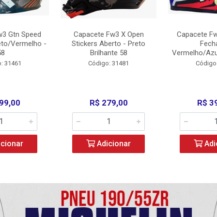
w3 Gtn Speed
Capacete Fw3 X Open
Capacete Fw
eto/Vermelho -
Stickers Aberto - Preto
Fech
58
Brilhante 58
Vermelho/Azu
: 31461
Código: 31481
Código
99,00
R$ 279,00
R$ 3
cionar
Adicionar
Adi