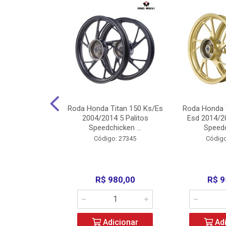
Carenagens E
Roda Honda Titan 150 Ks/Es
Roda Honda 
Titan 150 2004
2004/2014 5 Palitos
Esd 2014/20
/Fan ...
Speedchicken ...
Speedc
o: 30714
Código: 27345
Código
200,00
R$ 980,00
R$ 9
icionar
Adicionar
Adi