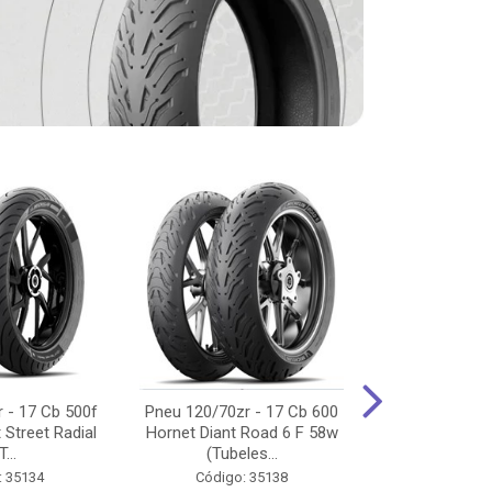
 - 17 Cb 500f
Pneu 120/70zr - 17 Cb 600
Pneu 90/90-
 Street Radial
Hornet Diant Road 6 F 58w
125/150/160 Y
T...
(Tubeles...
Tras Pil
: 35134
Código: 35138
Código: