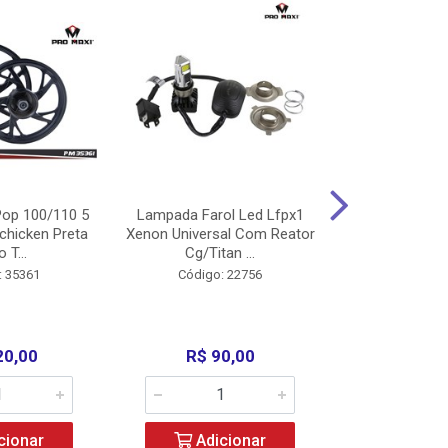
op 100/110 5
Lampada Farol Led Lfpx1
Manopla Pro M
chicken Preta
Xenon Universal Com Reator
Mpx1 Alum
o T...
Cg/Titan ...
Bros/Xre/
: 35361
Código: 22756
Código:
20,00
R$ 90,00
R$ 4
cionar
Adicionar
Adic