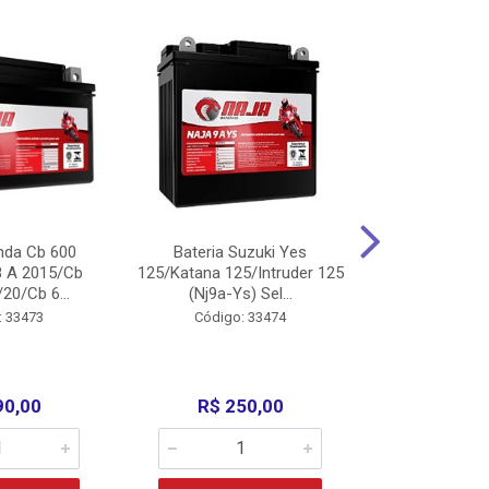
nda Cb 600
Bateria Suzuki Yes
Bateria
8 A 2015/Cb
125/Katana 125/Intruder 125
Xtz125/Crypto
20/Cb 6...
(Nj9a-Ys) Sel...
110/Super 1
: 33473
Código: 33474
Código:
90,00
R$ 250,00
R$ 17