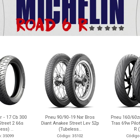
r - 17 Cb 300
Pneu 90/90-19 Nxr Bros
Pneu 160/60zr
Street 2 66s
Diant Anakee Street Lev 52p
Tras 69w Pilot
ess) ...
(Tubeless...
R (
: 35099
Código: 35102
Código