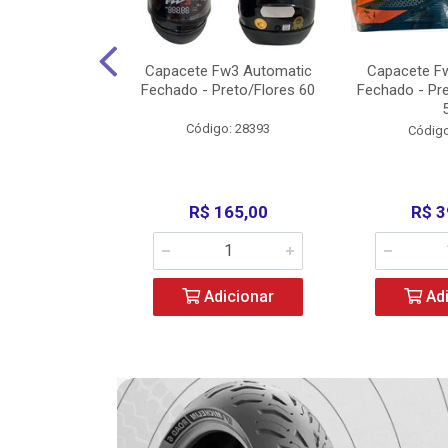
w3 X Open 43
Capacete Fw3 Automatic
Capacete F
ermelho/Verde
Fechado - Preto/Flores 60
Fechado - Pr
los) - ...
Código: 28393
o: 36246
Código
329,00
R$ 165,00
R$ 3
icionar
Adicionar
Adi