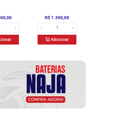
000,00
R$ 1.300,00
R$ 39
cionar
Adicionar
Adic