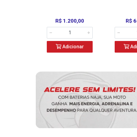
390,00
R$ 1.200,00
R$ 6
icionar
Adicionar
Adi