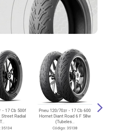
 - 17 Cb 500f
Pneu 120/70zr - 17 Cb 600
Pneu 90/90-
 Street Radial
Hornet Diant Road 6 F 58w
125/150/160 Y
T...
(Tubeles...
Tras Pil
: 35134
Código: 35138
Código: