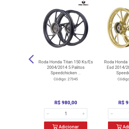
Carenagens E
Roda Honda Titan 150 Ks/Es
Roda Honda 
Titan 150 2004
2004/2014 5 Palitos
Esd 2014/20
/Fan ...
Speedchicken ...
Speedc
o: 30714
Código: 27345
Código
200,00
R$ 980,00
R$ 9
icionar
Adicionar
Adi