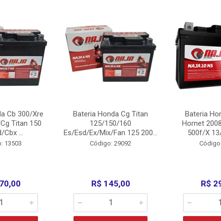
da Cb 300/Xre
Bateria Honda Cg Titan
Bateria Ho
Cg Titan 150
125/150/160
Hornet 200
/Cbx ...
Es/Esd/Ex/Mix/Fan 125 200...
500f/X 13/
: 13503
Código: 29092
Código
70,00
R$ 145,00
R$ 2