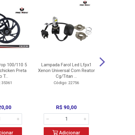
op 100/110 5
Lampada Farol Led Lfpx1
Manopla Pro M
chicken Preta
Xenon Universal Com Reator
Mpx1 Alum
o T...
Cg/Titan ...
Bros/Xre/
: 35361
Código: 22756
Código:
20,00
R$ 90,00
R$ 4
cionar
Adicionar
Adic