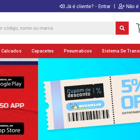
|
Já é cliente? - Entrar
Não é 
E Calcados
Capacetes
Pneumaticos
Sistema De Tran