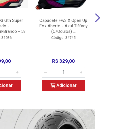
3 Gtn Super
Capacete Fw3 X Open Up
Capacete F
ado -
Fox Aberto - Azul Tiffany
Fechado -
l/Branco - 58
(C/Oculos) ...
(C/Oculo
: 31936
Código: 34745
Código:
99,00
R$ 329,00
R$ 52
cionar
Adicionar
Adic