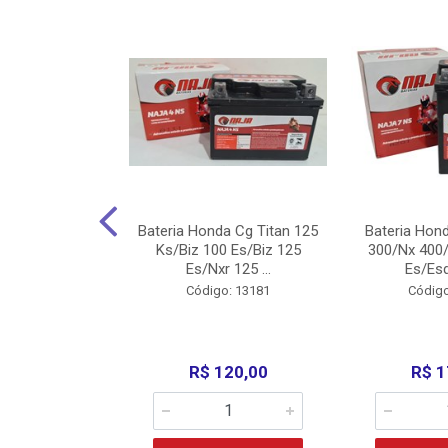
nda Cg Titan
Bateria Honda Cg Titan 125
Bateria Hon
150/160
Ks/Biz 100 Es/Biz 125
300/Nx 400/
/Fan 125 200...
Es/Nxr 125 ...
Es/Esd
o: 5317
Código: 13181
Código
135,00
R$ 120,00
R$ 1