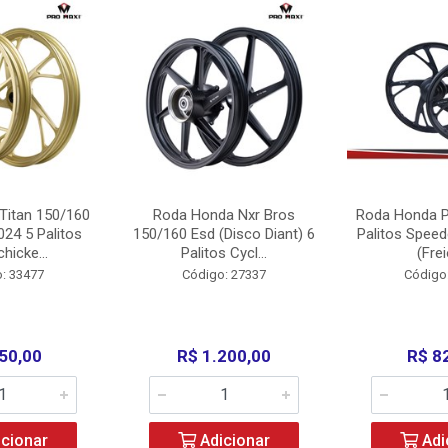
Titan 150/160
Roda Honda Nxr Bros
Roda Honda P
24 5 Palitos
150/160 Esd (Disco Diant) 6
Palitos Speed
hicke...
Palitos Cycl...
(Frei
: 33477
Código: 27337
Código
50,00
R$ 1.200,00
R$ 8
cionar
Adicionar
Adi