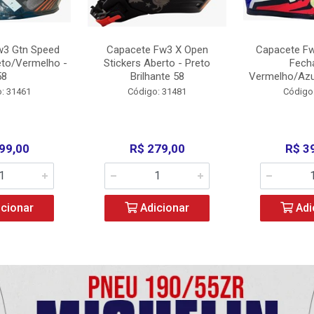
w3 Gtn Speed
Capacete Fw3 X Open
Capacete Fw
eto/Vermelho -
Stickers Aberto - Preto
Fech
58
Brilhante 58
Vermelho/Azu
: 31461
Código: 31481
Código
99,00
R$ 279,00
R$ 3
cionar
Adicionar
Adi