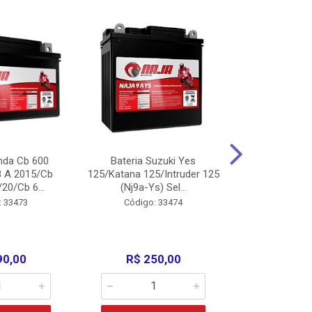
nda Cb 600
Bateria Suzuki Yes
Bateria
8 A 2015/Cb
125/Katana 125/Intruder 125
Xtz125/Crypto
20/Cb 6...
(Nj9a-Ys) Sel...
110/Super 1
: 33473
Código: 33474
Código:
90,00
R$ 250,00
R$ 17