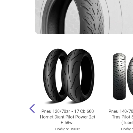
-18 Cg/Titan
Pneu 120/70zr - 17 Cb 600
Pneu 140/70
 Ybr/Fazer 150
Hornet Diant Pilot Power 2ct
Tras Pilot 
Pilot ...
F 58w...
(Tubel
o: 35350
Código: 35032
Código