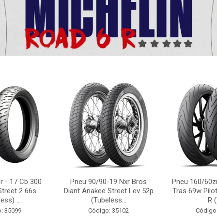
r - 17 Cb 300
Pneu 90/90-19 Nxr Bros
Pneu 160/60zr
Street 2 66s
Diant Anakee Street Lev 52p
Tras 69w Pilot
ess) ...
(Tubeless...
R (
: 35099
Código: 35102
Código