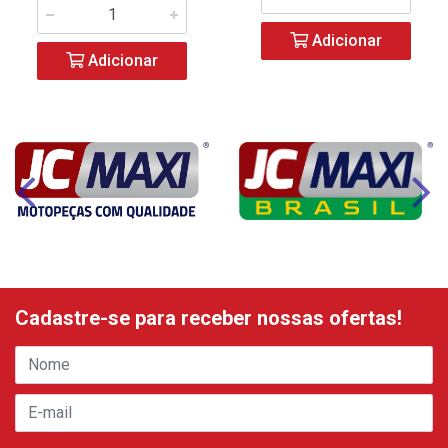
Adicionar
Adicionar
Cadastre-se para receber nossas ofertas!