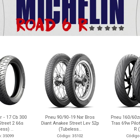
r - 17 Cb 300
Pneu 90/90-19 Nxr Bros
Pneu 160/60zr
Street 2 66s
Diant Anakee Street Lev 52p
Tras 69w Pilot
ess) ...
(Tubeless...
R (
: 35099
Código: 35102
Código