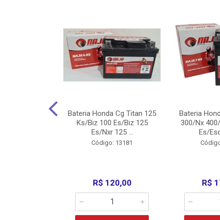
nda Cg Titan
Bateria Honda Cg Titan 125
Bateria Hon
150/160
Ks/Biz 100 Es/Biz 125
300/Nx 400/
/Fan 125 200...
Es/Nxr 125 ...
Es/Esd
o: 5317
Código: 13181
Código
135,00
R$ 120,00
R$ 1