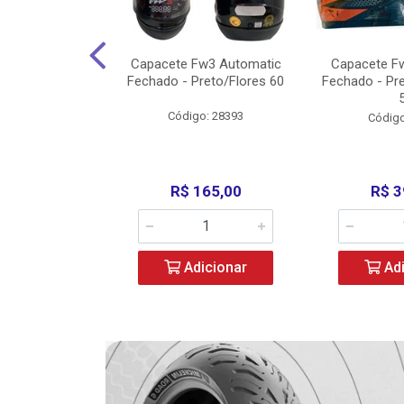
3 X Open Eagle
Capacete Fw3 Automatic
Capacete F
l/Amarelo - 58
Fechado - Preto/Flores 60
Fechado - Pr
o: 36734
Código: 28393
Código
279,00
R$ 165,00
R$ 3
icionar
Adicionar
Adi