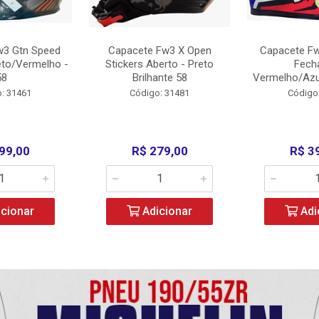
w3 Gtn Speed
Capacete Fw3 X Open
Capacete Fw
eto/Vermelho -
Stickers Aberto - Preto
Fech
58
Brilhante 58
Vermelho/Azu
: 31461
Código: 31481
Código
99,00
R$ 279,00
R$ 3
cionar
Adicionar
Adi