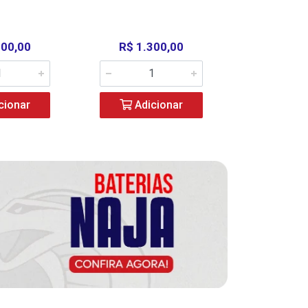
000,00
R$ 1.300,00
R$ 39
cionar
Adicionar
Adic