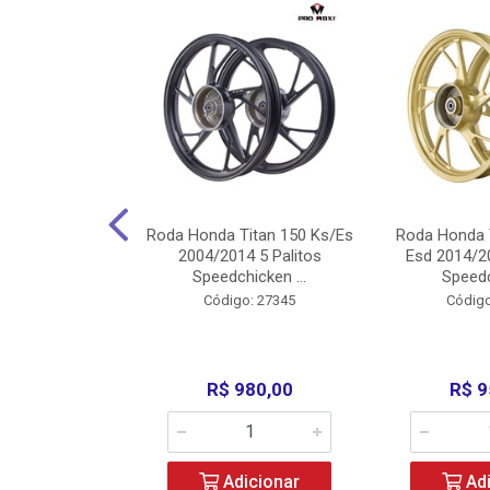
Carenagens E
Roda Honda Titan 150 Ks/Es
Roda Honda 
Titan 150 2004
2004/2014 5 Palitos
Esd 2014/20
/Fan ...
Speedchicken ...
Speedc
o: 30714
Código: 27345
Código
200,00
R$ 980,00
R$ 9
icionar
Adicionar
Adi