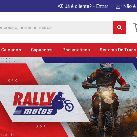
|
Já é cliente? - Entrar
Não é 
E Calcados
Capacetes
Pneumaticos
Sistema De Tran