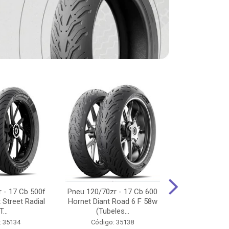
 - 17 Cb 500f
Pneu 120/70zr - 17 Cb 600
Pneu 90/90-
 Street Radial
Hornet Diant Road 6 F 58w
125/150/160 Y
T...
(Tubeles...
Tras Pil
: 35134
Código: 35138
Código: