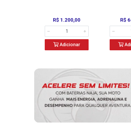
390,00
R$ 1.200,00
R$ 6
icionar
Adicionar
Adi