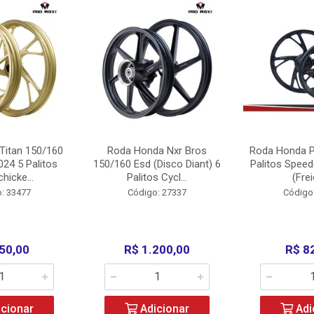
Titan 150/160
Roda Honda Nxr Bros
Roda Honda P
24 5 Palitos
150/160 Esd (Disco Diant) 6
Palitos Speed
hicke...
Palitos Cycl...
(Frei
: 33477
Código: 27337
Código
50,00
R$ 1.200,00
R$ 8
cionar
Adicionar
Adi