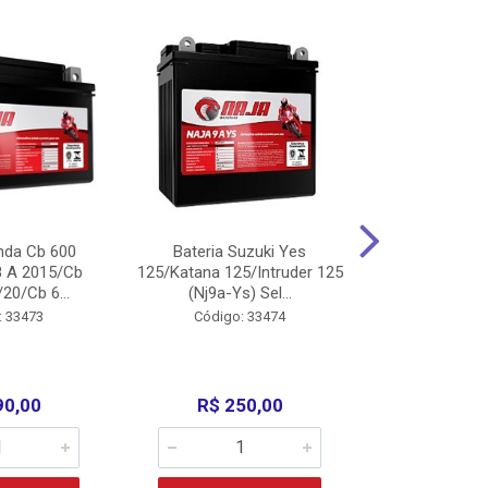
nda Cb 600
Bateria Suzuki Yes
Bateria
8 A 2015/Cb
125/Katana 125/Intruder 125
Xtz125/Crypto
20/Cb 6...
(Nj9a-Ys) Sel...
110/Super 1
: 33473
Código: 33474
Código:
90,00
R$ 250,00
R$ 17