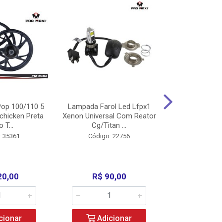
op 100/110 5
Lampada Farol Led Lfpx1
Manopla Pro M
chicken Preta
Xenon Universal Com Reator
Mpx1 Alum
o T...
Cg/Titan ...
Bros/Xre/
: 35361
Código: 22756
Código:
20,00
R$ 90,00
R$ 4
cionar
Adicionar
Adic