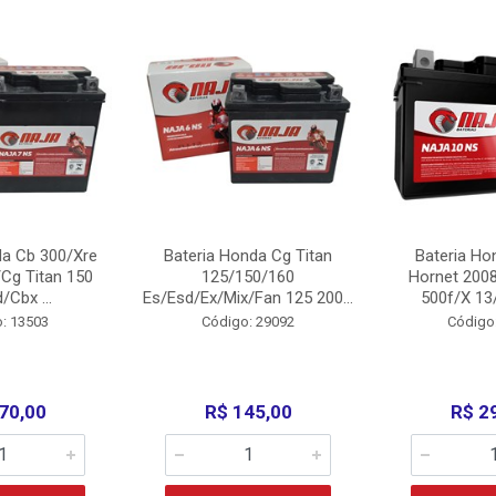
da Cb 300/Xre
Bateria Honda Cg Titan
Bateria Ho
Cg Titan 150
125/150/160
Hornet 200
/Cbx ...
Es/Esd/Ex/Mix/Fan 125 200...
500f/X 13/
: 13503
Código: 29092
Código
70,00
R$ 145,00
R$ 2