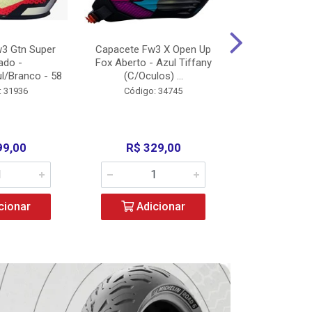
3 Gtn Super
Capacete Fw3 X Open Up
Capacete F
ado -
Fox Aberto - Azul Tiffany
Fechado -
l/Branco - 58
(C/Oculos) ...
(C/Oculo
: 31936
Código: 34745
Código:
99,00
R$ 329,00
R$ 52
cionar
Adicionar
Adic