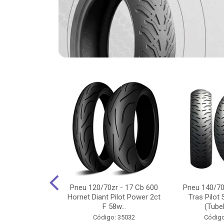
-18 Cg/Titan
Pneu 120/70zr - 17 Cb 600
Pneu 140/70
 Ybr/Fazer 150
Hornet Diant Pilot Power 2ct
Tras Pilot 
Pilot ...
F 58w...
(Tubel
o: 35350
Código: 35032
Código