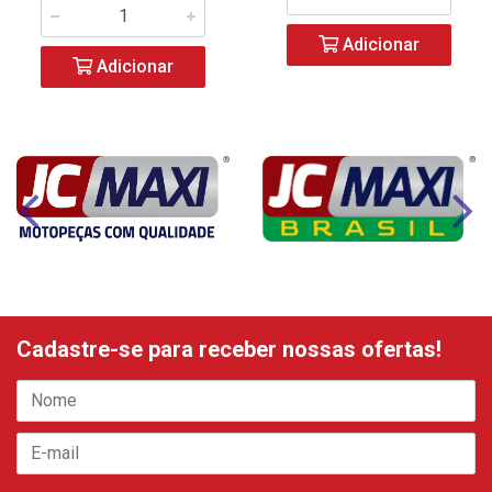
Adicionar
Adicionar
Cadastre-se para receber nossas ofertas!