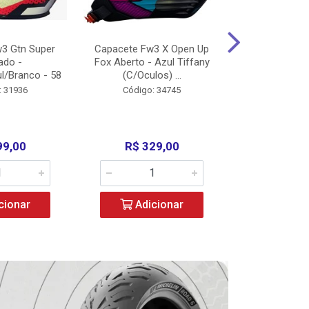
3 Gtn Super
Capacete Fw3 X Open Up
Capacete F
ado -
Fox Aberto - Azul Tiffany
Fechado -
l/Branco - 58
(C/Oculos) ...
(C/Oculo
: 31936
Código: 34745
Código:
99,00
R$ 329,00
R$ 52
cionar
Adicionar
Adic