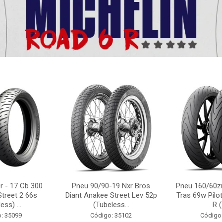
r - 17 Cb 300
Pneu 90/90-19 Nxr Bros
Pneu 160/60zr
Street 2 66s
Diant Anakee Street Lev 52p
Tras 69w Pilot
ess) ...
(Tubeless...
R (
: 35099
Código: 35102
Código