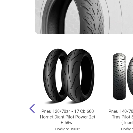
-18 Cg/Titan
Pneu 120/70zr - 17 Cb 600
Pneu 140/70
 Ybr/Fazer 150
Hornet Diant Pilot Power 2ct
Tras Pilot 
Pilot ...
F 58w...
(Tubel
o: 35350
Código: 35032
Código