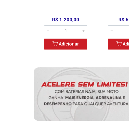
390,00
R$ 1.200,00
R$ 6
icionar
Adicionar
Adi