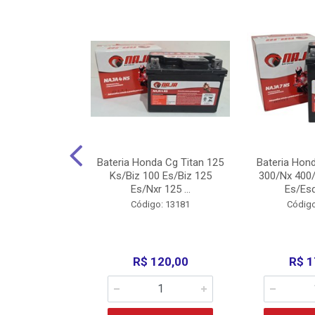
nda Cg Titan
Bateria Honda Cg Titan 125
Bateria Hon
150/160
Ks/Biz 100 Es/Biz 125
300/Nx 400/
/Fan 125 200...
Es/Nxr 125 ...
Es/Esd
o: 5317
Código: 13181
Código
135,00
R$ 120,00
R$ 1