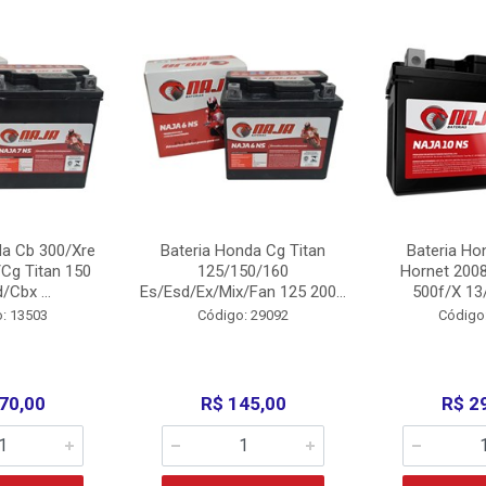
da Cb 300/Xre
Bateria Honda Cg Titan
Bateria Ho
Cg Titan 150
125/150/160
Hornet 200
/Cbx ...
Es/Esd/Ex/Mix/Fan 125 200...
500f/X 13/
: 13503
Código: 29092
Código
70,00
R$ 145,00
R$ 2