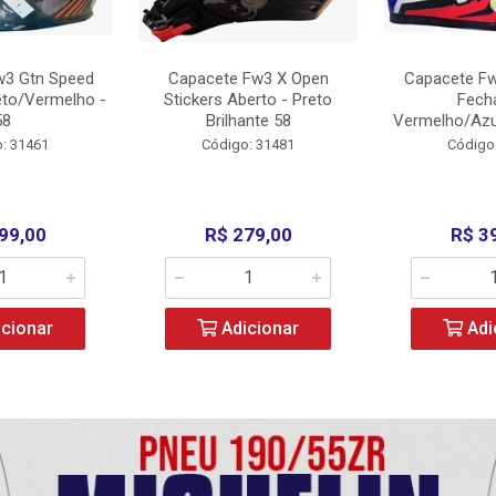
w3 Gtn Speed
Capacete Fw3 X Open
Capacete Fw
eto/Vermelho -
Stickers Aberto - Preto
Fech
58
Brilhante 58
Vermelho/Azu
: 31461
Código: 31481
Código
99,00
R$ 279,00
R$ 3
cionar
Adicionar
Adi