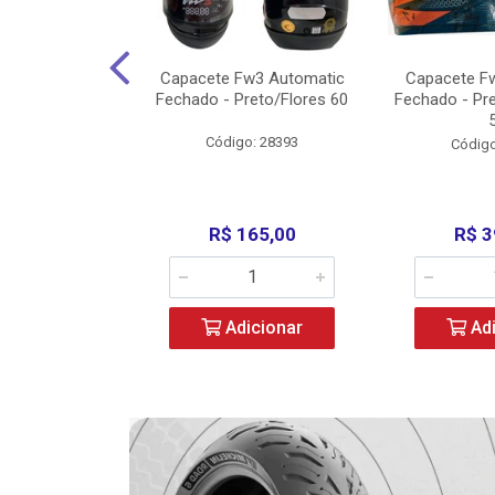
3 X Open Eagle
Capacete Fw3 Automatic
Capacete F
l/Amarelo - 58
Fechado - Preto/Flores 60
Fechado - Pr
o: 36734
Código: 28393
Código
279,00
R$ 165,00
R$ 3
icionar
Adicionar
Adi