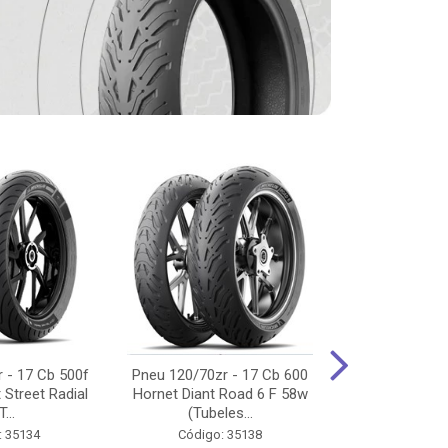
 - 17 Cb 500f
Pneu 120/70zr - 17 Cb 600
Pneu 90/90-
 Street Radial
Hornet Diant Road 6 F 58w
125/150/160 Y
T...
(Tubeles...
Tras Pil
: 35134
Código: 35138
Código: