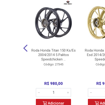
Carenagens E
Roda Honda Titan 150 Ks/Es
Roda Honda 
Titan 150 2004
2004/2014 5 Palitos
Esd 2014/20
/Fan ...
Speedchicken ...
Speedc
o: 30714
Código: 27345
Código
200,00
R$ 980,00
R$ 9
icionar
Adicionar
Adi