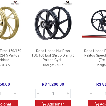
Titan 150/160
Roda Honda Nxr Bros
Roda Honda P
24 5 Palitos
150/160 Esd (Disco Diant) 6
Palitos Speed
hicke...
Palitos Cycl...
(Frei
: 33477
Código: 27337
Código
50,00
R$ 1.200,00
R$ 8
cionar
Adicionar
Adi