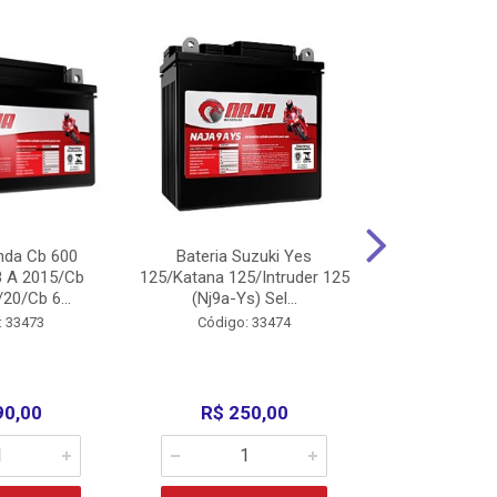
nda Cb 600
Bateria Suzuki Yes
Bateria
8 A 2015/Cb
125/Katana 125/Intruder 125
Xtz125/Crypto
20/Cb 6...
(Nj9a-Ys) Sel...
110/Super 1
: 33473
Código: 33474
Código:
90,00
R$ 250,00
R$ 17