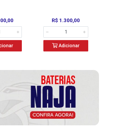
000,00
R$ 1.300,00
R$ 39
cionar
Adicionar
Adic