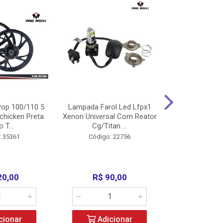
op 100/110 5
Lampada Farol Led Lfpx1
Manopla Pro M
chicken Preta
Xenon Universal Com Reator
Mpx1 Alum
o T...
Cg/Titan ...
Bros/Xre/
: 35361
Código: 22756
Código:
20,00
R$ 90,00
R$ 4
cionar
Adicionar
Adic