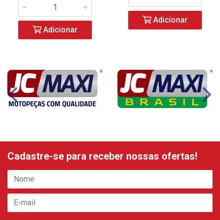
Adicionar
Adicionar
Cadastre-se para receber nossas ofertas!