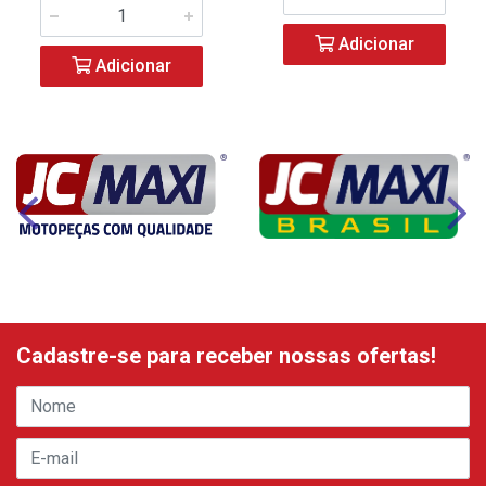
Adicionar
Adicionar
Cadastre-se para receber nossas ofertas!