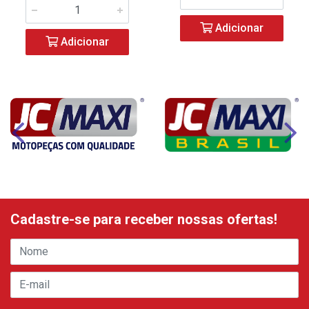
Adicionar
Adicionar
Cadastre-se para receber nossas ofertas!