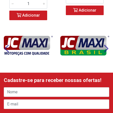
Adicionar
Adicionar
Cadastre-se para receber nossas ofertas!