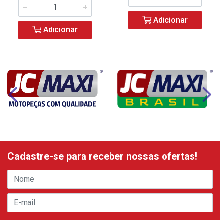
Adicionar
Adicionar
Cadastre-se para receber nossas ofertas!