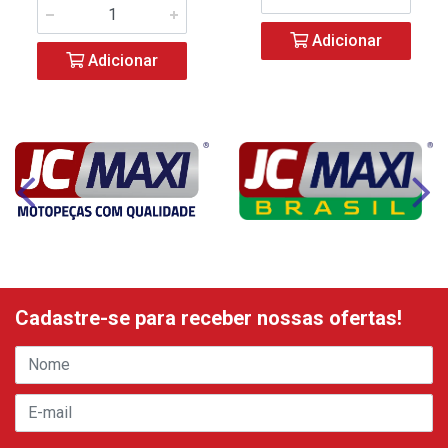
Adicionar
Adicionar
Cadastre-se para receber nossas ofertas!