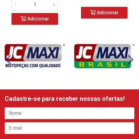
Adicionar
Adicionar
Cadastre-se para receber nossas ofertas!