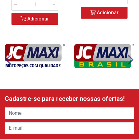
Adicionar
Adicionar
Cadastre-se para receber nossas ofertas!