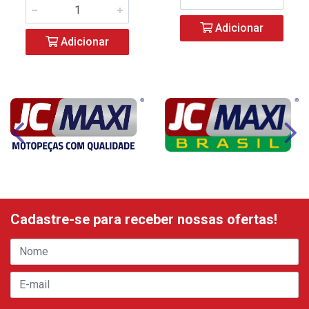
Adicionar
Adicionar
Cadastre-se para receber nossas ofertas!