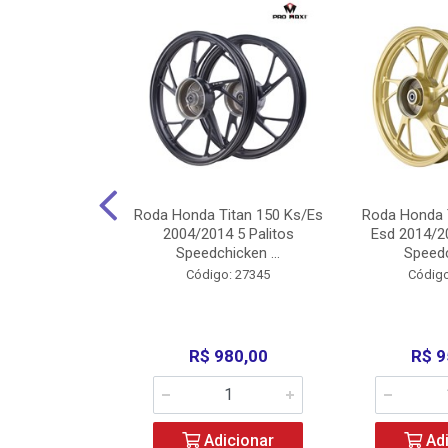
Carenagens E
Roda Honda Titan 150 Ks/Es
Roda Honda 
Titan 150 2004
2004/2014 5 Palitos
Esd 2014/20
/Fan ...
Speedchicken ...
Speedc
o: 30714
Código: 27345
Código
200,00
R$ 980,00
R$ 9
icionar
Adicionar
Adi