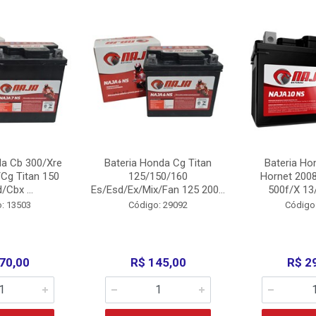
da Cb 300/Xre
Bateria Honda Cg Titan
Bateria Ho
Cg Titan 150
125/150/160
Hornet 200
/Cbx ...
Es/Esd/Ex/Mix/Fan 125 200...
500f/X 13/
: 13503
Código: 29092
Código
70,00
R$ 145,00
R$ 2