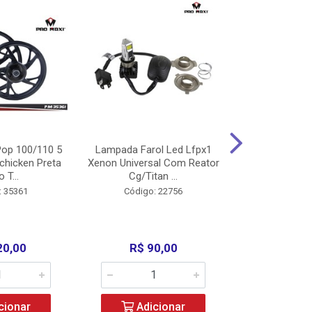
op 100/110 5
Lampada Farol Led Lfpx1
Manopla Pro M
chicken Preta
Xenon Universal Com Reator
Mpx1 Alum
o T...
Cg/Titan ...
Bros/Xre/
: 35361
Código: 22756
Código:
20,00
R$ 90,00
R$ 4
cionar
Adicionar
Adic