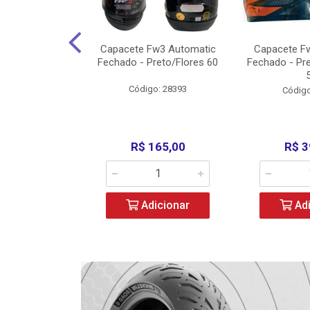
3 X Open Eagle
Capacete Fw3 Automatic
Capacete F
l/Amarelo - 58
Fechado - Preto/Flores 60
Fechado - Pr
o: 36734
Código: 28393
Código
279,00
R$ 165,00
R$ 3
icionar
Adicionar
Adi