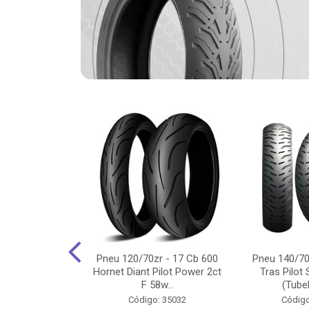
-18 Cg/Titan
Pneu 120/70zr - 17 Cb 600
Pneu 140/70
 Ybr/Fazer 150
Hornet Diant Pilot Power 2ct
Tras Pilot 
Pilot ...
F 58w...
(Tubel
o: 35350
Código: 35032
Código