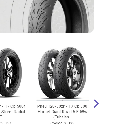
 - 17 Cb 500f
Pneu 120/70zr - 17 Cb 600
Pneu 90/90-
 Street Radial
Hornet Diant Road 6 F 58w
125/150/160 Y
T...
(Tubeles...
Tras Pil
: 35134
Código: 35138
Código: