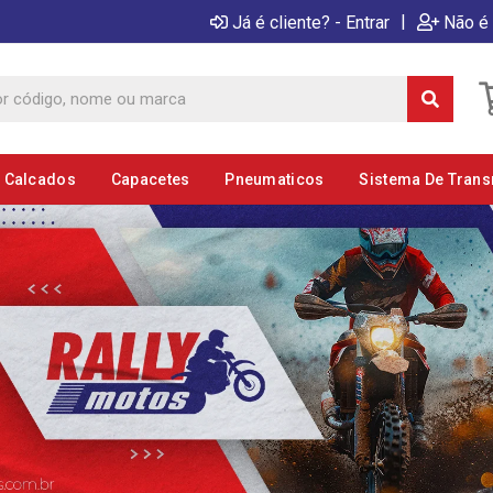
|
Já é cliente? - Entrar
Não é 
E Calcados
Capacetes
Pneumaticos
Sistema De Tran