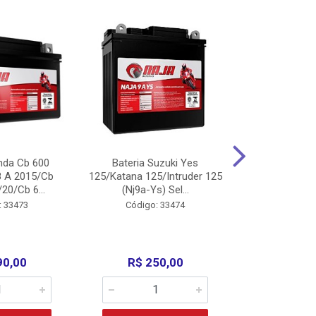
nda Cb 600
Bateria Suzuki Yes
Bateria
8 A 2015/Cb
125/Katana 125/Intruder 125
Xtz125/Crypto
20/Cb 6...
(Nj9a-Ys) Sel...
110/Super 1
: 33473
Código: 33474
Código:
90,00
R$ 250,00
R$ 17