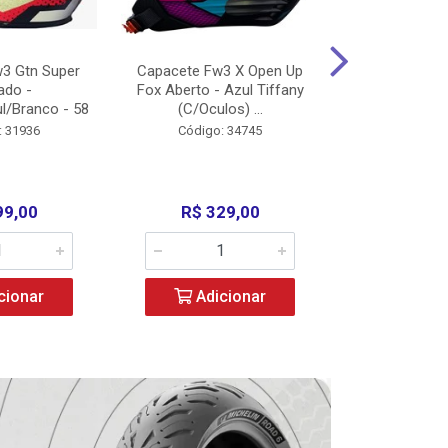
3 Gtn Super
Capacete Fw3 X Open Up
Capacete F
ado -
Fox Aberto - Azul Tiffany
Fechado -
l/Branco - 58
(C/Oculos) ...
(C/Oculo
: 31936
Código: 34745
Código:
99,00
R$ 329,00
R$ 52
cionar
Adicionar
Adic