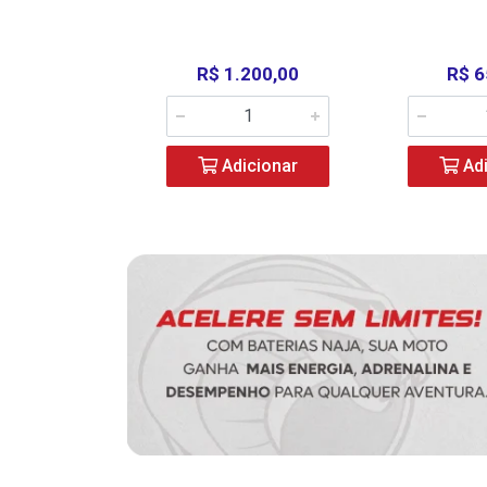
390,00
R$ 1.200,00
R$ 6
icionar
Adicionar
Adi