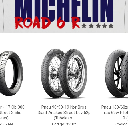
r - 17 Cb 300
Pneu 90/90-19 Nxr Bros
Pneu 160/60zr
Street 2 66s
Diant Anakee Street Lev 52p
Tras 69w Pilot
ess) ...
(Tubeless...
R (
: 35099
Código: 35102
Código