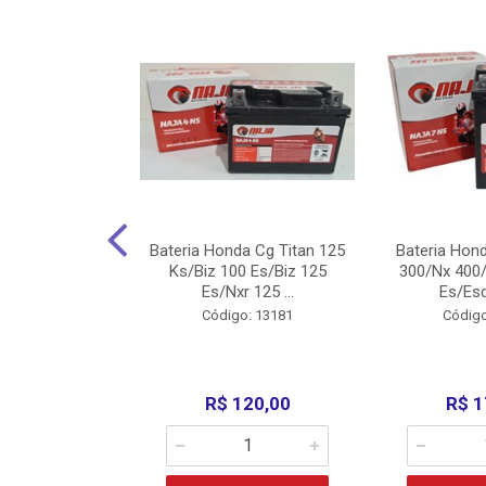
nda Cg Titan
Bateria Honda Cg Titan 125
Bateria Hon
150/160
Ks/Biz 100 Es/Biz 125
300/Nx 400/
/Fan 125 200...
Es/Nxr 125 ...
Es/Esd
o: 5317
Código: 13181
Código
135,00
R$ 120,00
R$ 1