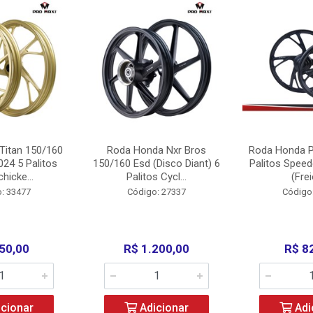
Titan 150/160
Roda Honda Nxr Bros
Roda Honda P
24 5 Palitos
150/160 Esd (Disco Diant) 6
Palitos Speed
hicke...
Palitos Cycl...
(Frei
: 33477
Código: 27337
Código
50,00
R$ 1.200,00
R$ 8
cionar
Adicionar
Adi