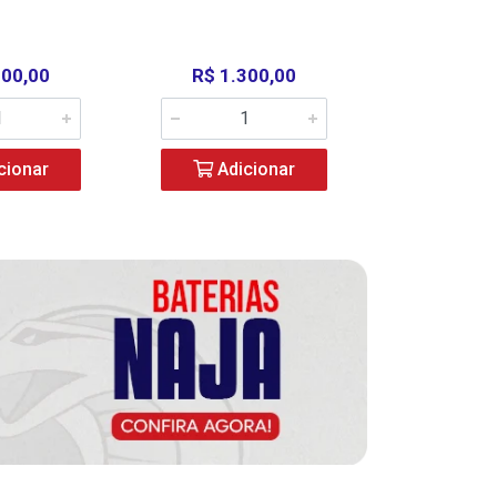
000,00
R$ 1.300,00
R$ 39
cionar
Adicionar
Adic