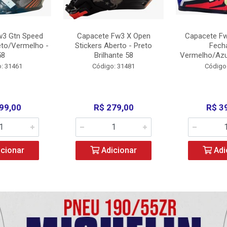
w3 Gtn Speed
Capacete Fw3 X Open
Capacete Fw
eto/Vermelho -
Stickers Aberto - Preto
Fech
58
Brilhante 58
Vermelho/Azu
: 31461
Código: 31481
Código
99,00
R$ 279,00
R$ 3
cionar
Adicionar
Adi