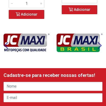
Adicionar
Adicionar
Cadastre-se para receber nossas ofertas!