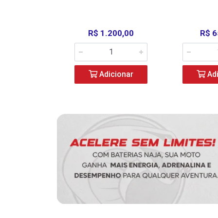
390,00
R$ 1.200,00
R$ 6
icionar
Adicionar
Adi