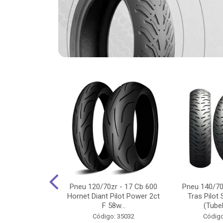
-18 Cg/Titan
Pneu 120/70zr - 17 Cb 600
Pneu 140/70
 Ybr/Fazer 150
Hornet Diant Pilot Power 2ct
Tras Pilot 
Pilot ...
F 58w...
(Tubel
o: 35350
Código: 35032
Código