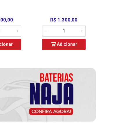
000,00
R$ 1.300,00
R$ 39
cionar
Adicionar
Adic