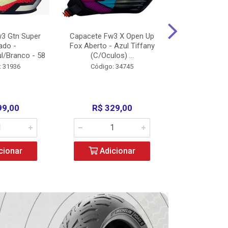
3 Gtn Super
Capacete Fw3 X Open Up
Capacete F
ado -
Fox Aberto - Azul Tiffany
Fechado -
l/Branco - 58
(C/Oculos) ...
(C/Oculo
: 31936
Código: 34745
Código:
99,00
R$ 329,00
R$ 52
cionar
Adicionar
Adic