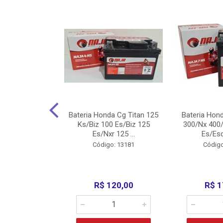
nda Cg Titan
Bateria Honda Cg Titan 125
Bateria Hon
150/160
Ks/Biz 100 Es/Biz 125
300/Nx 400/
/Fan 125 200...
Es/Nxr 125 ...
Es/Esd
o: 5317
Código: 13181
Código
135,00
R$ 120,00
R$ 1