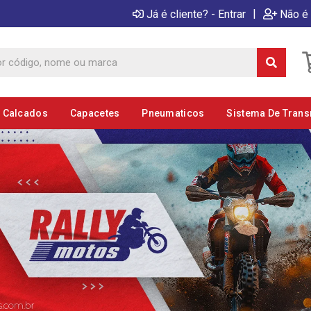
|
Já é cliente? - Entrar
Não é 
E Calcados
Capacetes
Pneumaticos
Sistema De Tran