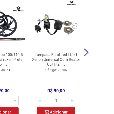
op 100/110 5
Lampada Farol Led Lfpx1
Manopla Pro M
chicken Preta
Xenon Universal Com Reator
Mpx1 Alum
o T...
Cg/Titan ...
Bros/Xre/
: 35361
Código: 22756
Código:
20,00
R$ 90,00
R$ 4
cionar
Adicionar
Adic