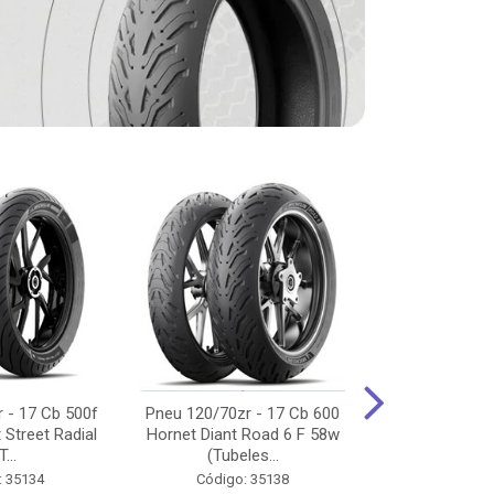
 - 17 Cb 500f
Pneu 120/70zr - 17 Cb 600
Pneu 90/90-
 Street Radial
Hornet Diant Road 6 F 58w
125/150/160 Y
T...
(Tubeles...
Tras Pil
: 35134
Código: 35138
Código: