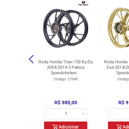
Carenagens E
Roda Honda Titan 150 Ks/Es
Roda Honda 
Titan 150 2004
2004/2014 5 Palitos
Esd 2014/20
/Fan ...
Speedchicken ...
Speedc
o: 30714
Código: 27345
Código
200,00
R$ 980,00
R$ 9
icionar
Adicionar
Adi