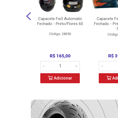
w3 X Open 43
Capacete Fw3 Automatic
Capacete F
ermelho/Verde
Fechado - Preto/Flores 60
Fechado - Pr
los) - ...
Código: 28393
o: 36246
Código
329,00
R$ 165,00
R$ 3
icionar
Adicionar
Adi