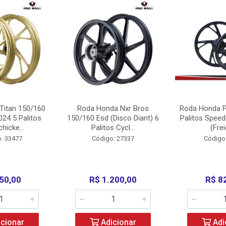
Titan 150/160
Roda Honda Nxr Bros
Roda Honda P
24 5 Palitos
150/160 Esd (Disco Diant) 6
Palitos Speed
hicke...
Palitos Cycl...
(Frei
: 33477
Código: 27337
Código
50,00
R$ 1.200,00
R$ 8
cionar
Adicionar
Adi