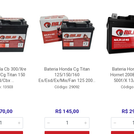
da Cb 300/Xre
Bateria Honda Cg Titan
Bateria Ho
Cg Titan 150
125/150/160
Hornet 200
/Cbx ...
Es/Esd/Ex/Mix/Fan 125 200...
500f/X 13/
: 13503
Código: 29092
Código
70,00
R$ 145,00
R$ 2