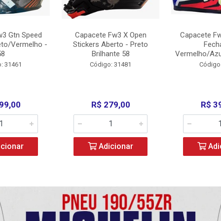
w3 Gtn Speed
Capacete Fw3 X Open
Capacete Fw
eto/Vermelho -
Stickers Aberto - Preto
Fech
58
Brilhante 58
Vermelho/Azu
: 31461
Código: 31481
Código
99,00
R$ 279,00
R$ 3
cionar
Adicionar
Adi