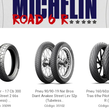
r - 17 Cb 300
Pneu 90/90-19 Nxr Bros
Pneu 160/60zr
Street 2 66s
Diant Anakee Street Lev 52p
Tras 69w Pilot
ess) ...
(Tubeless...
R (
: 35099
Código: 35102
Código