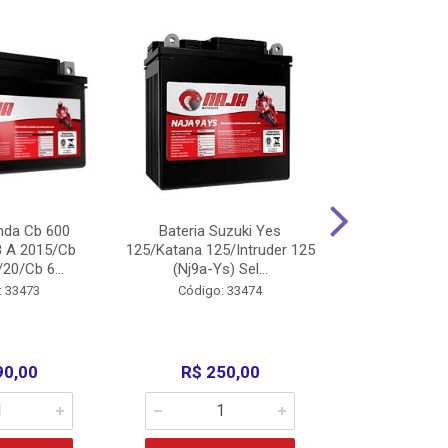
nda Cb 600
Bateria Suzuki Yes
Bateria
8 A 2015/Cb
125/Katana 125/Intruder 125
Xtz125/Crypto
20/Cb 6...
(Nj9a-Ys) Sel...
110/Super 1
: 33473
Código: 33474
Código:
90,00
R$ 250,00
R$ 17