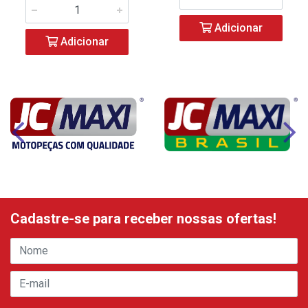
Adicionar
Adicionar
Cadastre-se para receber nossas ofertas!