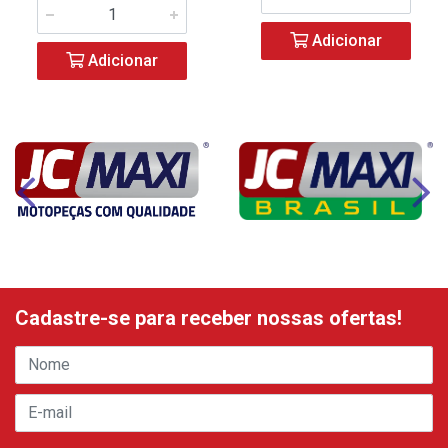
Adicionar
Adicionar
Cadastre-se para receber nossas ofertas!