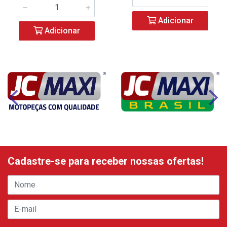
Adicionar
Adicionar
Cadastre-se para receber nossas ofertas!