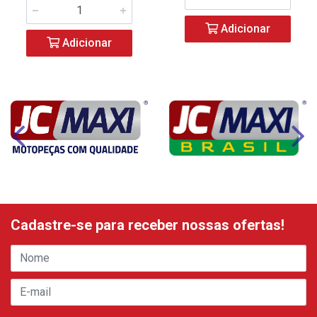
Adicionar
Adicionar
Cadastre-se para receber nossas ofertas!