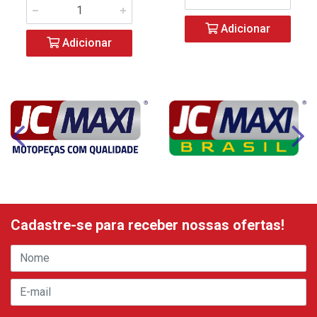
Adicionar
Adicionar
Cadastre-se para receber nossas ofertas!