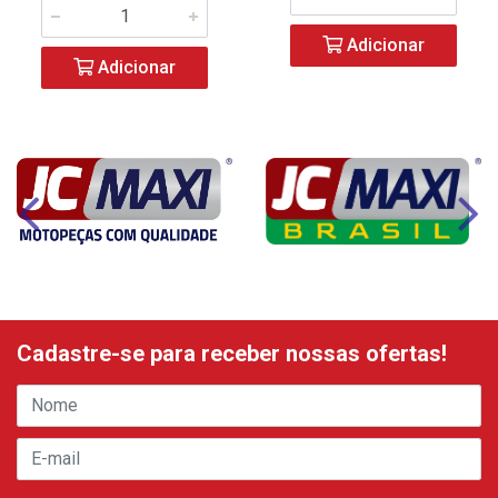
Adicionar
Adicionar
Cadastre-se para receber nossas ofertas!